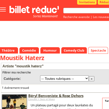
Invitations
Réduc
Bouton
menu
Sortez Maintenant!
principale
Recherche avancée
|
Les nouvea
Théâtre
Comédie
Humour
Comedy Club
Spectacle
Moustik Haterz
Artiste "moustik haterz"
Filtrer ma recherche
Catégorie:
1 événement trouvé
Béryl Benveniste & Rose Dehors
Concert > Jazz et blues
Tar
Un plateau partagé pour deux lauréates du