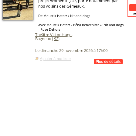
projet Women in Jazz, porté notamment par
nos voisins des Gémeaux.
v
De Moustik Haterz / Nit and dogs
Avec Moustik Haterz - Béryl Benveniste // Nit and dogs
- Rose Dehors
Théâtre Victor Hugo
,
Bagneux (
92
)
Le dimanche 29 novembre 2026 à 17h00
Ajouter à ma liste