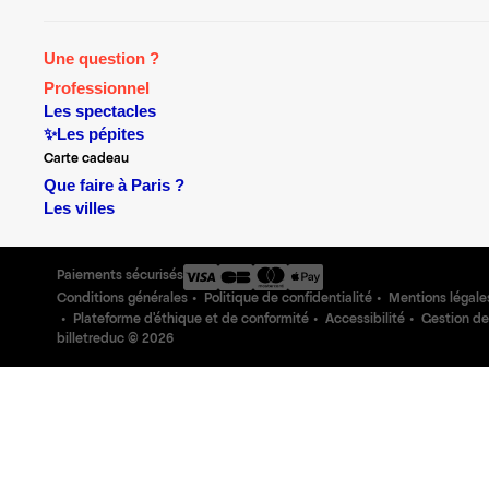
Une question ?
Professionnel
Les spectacles
✨Les pépites
Carte cadeau
Que faire à Paris ?
Les villes
Paiements sécurisés
Conditions générales
Politique de confidentialité
Mentions légale
Plateforme d'éthique et de conformité
Accessibilité
Gestion de
billetreduc ©
2026