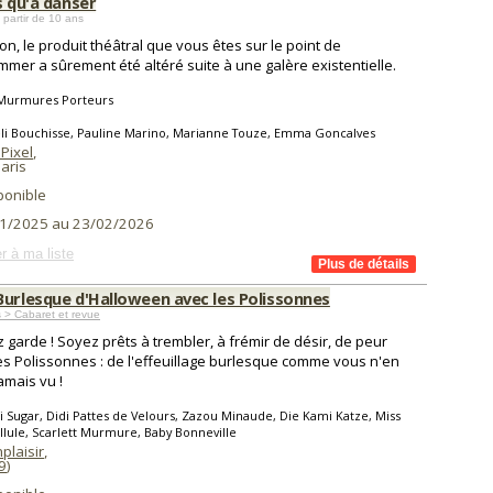
s qu'à danser
 partir de 10 ans
ion, le produit théâtral que vous êtes sur le point de
mer a sûrement été altéré suite à une galère existentielle.
 Murmures Porteurs
li Bouchisse, Pauline Marino, Marianne Touze, Emma Goncalves
Pixel
,
aris
ponible
1/2025 au 23/02/2026
r à ma liste
Burlesque d'Halloween avec les Polissonnes
 > Cabaret et revue
 garde ! Soyez prêts à trembler, à frémir de désir, de peur
es Polissonnes : de l'effeuillage burlesque comme vous n'en
amais vu !
li Sugar, Didi Pattes de Velours, Zazou Minaude, Die Kami Katze, Miss
llule, Scarlett Murmure, Baby Bonneville
plaisir
,
9
)