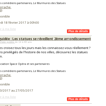
es comédiens partenaires, Le Murmures des Statues
errache
,
9
)
ponible
di 18 février 2017 à 00h00
r à ma liste
guidée : Les statues se réveillent 2ème arrondissement
 Visite guidée
de 14 à 80 ans
es croisez tous les jours mais les connaissez-vous réellement ?
s privilégiés de l'histoire de nos villes, découvrez les statues
n.
ciation Space Opéra et ses partenaires
es comédiens partenaires, Le Murmures des Statues
errache
,
9
)
ponible
3/2017 au 27/05/2017
r à ma liste