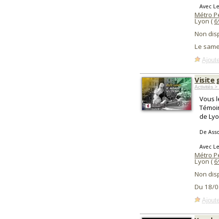
Avec L
Métro P
Lyon (
6
Non dis
Le same
Ajoute
Visite 
Activités >
Vous l
Témoin
de Lyo
De Asso
Avec L
Métro P
Lyon (
6
Non dis
Du 18/0
Ajoute