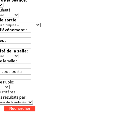
 de la Séance:
uhaité :
e sortie :
 d'événement :
es :
té de la salle:
la salle :
u code postal :
 Public :
 critères
es résultats par :