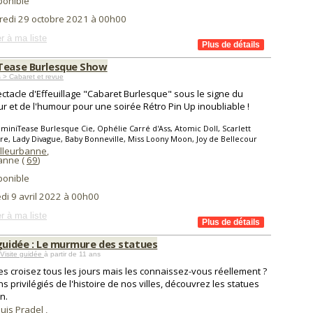
ponible
redi 29 octobre 2021 à 00h00
r à ma liste
Tease Burlesque Show
 > Cabaret et revue
ctacle d'Effeuillage "Cabaret Burlesque" sous le signe du
r et de l'humour pour une soirée Rétro Pin Up inoubliable !
miniTease Burlesque Cie, Ophélie Carré d'Ass, Atomic Doll, Scarlett
, Lady Divague, Baby Bonneville, Miss Loony Moon, Joy de Bellecour
illeurbanne
,
banne (
69
)
ponible
di 9 avril 2022 à 00h00
r à ma liste
 guidée : Le murmure des statues
 Visite guidée
à partir de 11 ans
es croisez tous les jours mais les connaissez-vous réellement ?
s privilégiés de l'histoire de nos villes, découvrez les statues
n.
ouis Pradel
,