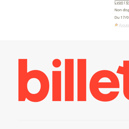
Lyon
(
6
Non dis
Du 17/0
Ajoute