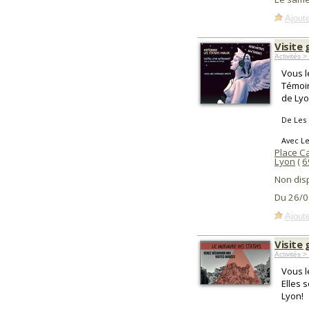
Ajoute
Visite
Activités >
Vous l
Témoin
de Lyo
De Les
Avec L
Place C
Lyon
(
6
Non dis
Du 26/0
Ajoute
Visite 
Activités >
Vous l
Elles 
Lyon!