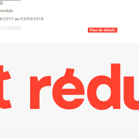
9
)
ponible
6/2017 au 03/03/2018
r à ma liste