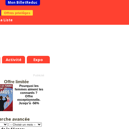
Mon BilletReduc
Offres privilèges
a Liste
Activité
Expo
Offre limitée
Pourquoi les
femmes aiment les
connards ?
Offre
exceptionnelle.
Jusqu'à -56%
erche avancée
Grosse ambiance
Offre
exceptionnelle.
Jusqu'à -54%