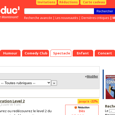
Invitations
Réductions
Carte cadeau
z Maintenant!
Recherche avancée
|
Les nouveautés
|
Dernières critiques
|
M
Humour
Comedy Club
Spectacle
Enfant
Concert
»
Modifier
ation Level 2
-22%
jusqu'à
s
à partir de 5 ans
Rech
rez ou redécouvrez le level 2 du
Le
Dès