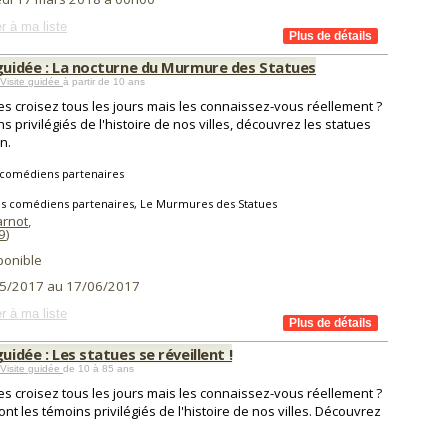
r à ma liste
 guidée : La nocturne du Murmure des Statues
 Visite guidée
à partir de 10 ans
es croisez tous les jours mais les connaissez-vous réellement ?
s privilégiés de l'histoire de nos villes, découvrez les statues
n.
 comédiens partenaires
es comédiens partenaires, Le Murmures des Statues
arnot
,
9
)
ponible
5/2017 au 17/06/2017
r à ma liste
guidée : Les statues se réveillent !
 Visite guidée
de 10 à 85 ans
es croisez tous les jours mais les connaissez-vous réellement ?
sont les témoins privilégiés de l'histoire de nos villes. Découvrez