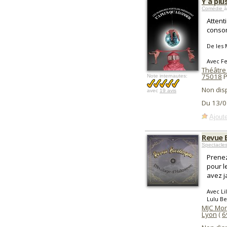
Y a plu
Comédie
à
Attent
consom
De les
Avec Fe
Théâtre 
75018
P
Note internautes:
Non dis
avec
19 avis
Du 13/0
Ajoute
Revue 
Spectacles
Prenez
pour l
avez j
Avec Li
Lulu Be
MJC Mon
Lyon
(
6