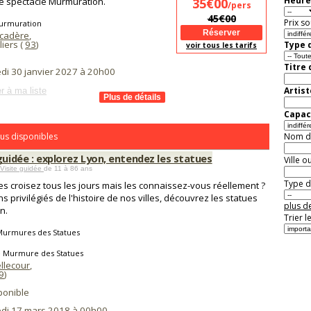
Heure
e spectacle Murmuration.
35€00
/pers
45€00
Prix so
urmuration
cadère
,
liers (
93
)
Type d
voir tous les tarifs
Titre
di 30 janvier 2027 à 20h00
Artist
r à ma liste
Capaci
us disponibles
Nom de 
guidée : explorez Lyon, entendez les statues
Ville o
 Visite guidée
de 11 à 86 ans
Type de
es croisez tous les jours mais les connaissez-vous réellement ?
s privilégiés de l'histoire de nos villes, découvrez les statues
plus de
n.
Trier l
Murmures des Statues
e Murmure des Statues
llecour
,
9
)
ponible
di 17 mars 2018 à 00h00