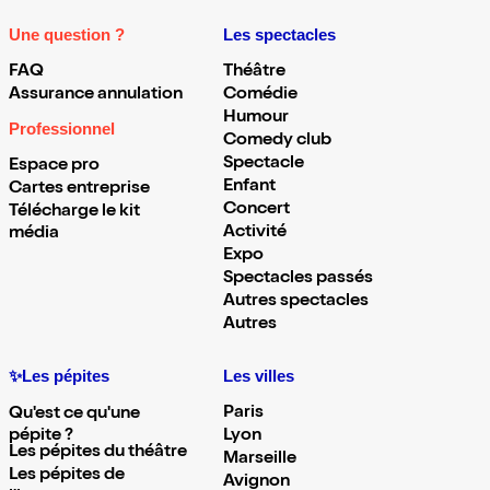
Une question ?
Les spectacles
FAQ
Théâtre
Assurance annulation
Comédie
Humour
Professionnel
Comedy club
Spectacle
Espace pro
Enfant
Cartes entreprise
Concert
Télécharge le kit
Activité
média
Expo
Spectacles passés
Autres spectacles
Autres
✨Les pépites
Les villes
Paris
Qu'est ce qu'une
pépite ?
Lyon
Les pépites du théâtre
Marseille
Les pépites de
Avignon