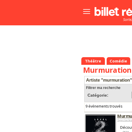
Bouton
menu
Sorte
principale
Théâtre
Comédie
Murmuration
Artiste "murmuration"
Filtrer ma recherche
Catégorie:
9 événements trouvés
Murmur
Spectacle
Découv