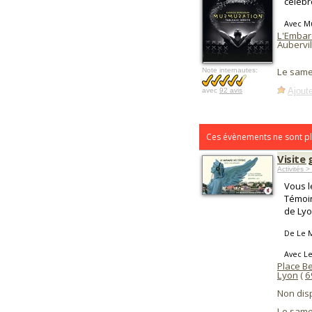
célèbr
Avec M
L'Embar
Aubervil
Le same
Note internautes:
Ajoute
avec
92 avis
Ces évènements ne sont pl
Visite 
Activités >
Vous l
Témoin
de Lyo
De Le 
Avec L
Place Be
Lyon
(
6
Non dis
Le same