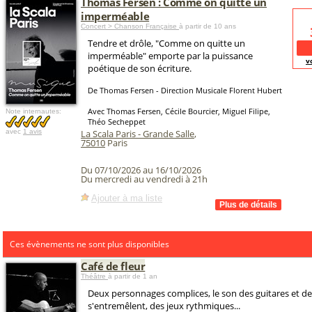
Thomas Fersen : Comme on quitte un
imperméable
Concert > Chanson Française
à partir de 10 ans
Tendre et drôle, "Comme on quitte un
imperméable" emporte par la puissance
v
poétique de son écriture.
De Thomas Fersen - Direction Musicale Florent Hubert
Avec Thomas Fersen, Cécile Bourcier, Miguel Filipe,
Note internautes:
Théo Secheppet
avec
1 avis
La Scala Paris - Grande Salle
,
75010
Paris
Du 07/10/2026 au 16/10/2026
Du mercredi au vendredi à 21h
Ajouter à ma liste
Ces évènements ne sont plus disponibles
Café de fleur
Théâtre
à partir de 1 an
Deux personnages complices, le son des guitares et de
s'entremêlent, des jeux rythmiques...