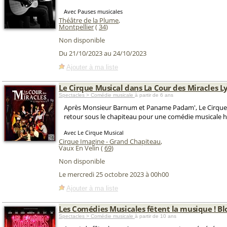
Avec Pauses musicales
Théâtre de la Plume
,
Montpellier
(
34
)
Non disponible
Du 21/10/2023 au 24/10/2023
Ajouter à ma liste
Le Cirque Musical dans La Cour des Miracles L
Spectacles > Comédie musicale
à partir de 6 ans
Après Monsieur Barnum et Paname Padam', Le Cirque 
retour sous le chapiteau pour une comédie musicale h
Avec Le Cirque Musical
Cirque Imagine - Grand Chapiteau
,
Vaux En Velin (
69
)
Non disponible
Le mercredi 25 octobre 2023 à 00h00
Ajouter à ma liste
Les Comédies Musicales fêtent la musique ! Bl
Spectacles > Comédie musicale
à partir de 10 ans