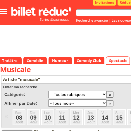
Invitations
Réduc
Bouton
menu
Sortez Maintenant!
principale
Recherche avancée
|
Les nouvea
Théâtre
Comédie
Humour
Comedy Club
Spectacle
Musicale
Artiste "musicale"
Filtrer ma recherche
Catégorie:
Affiner par Date:
Sam.
Dim.
Lun.
Mar.
Mer.
Jeu.
Ven.
Sam.
«
08
09
10
11
12
13
14
15
Août
Août
Août
Août
Août
Août
Août
Août