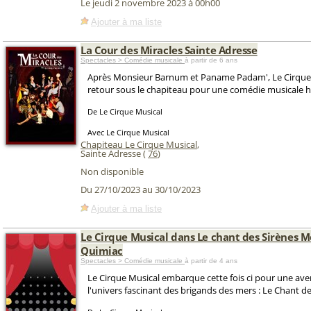
Le jeudi 2 novembre 2023 à 00h00
Ajouter à ma liste
La Cour des Miracles Sainte Adresse
Spectacles > Comédie musicale
à partir de 6 ans
Après Monsieur Barnum et Paname Padam', Le Cirque 
retour sous le chapiteau pour une comédie musicale h
De Le Cirque Musical
Avec Le Cirque Musical
Chapiteau Le Cirque Musical
,
Sainte Adresse (
76
)
Non disponible
Du 27/10/2023 au 30/10/2023
Ajouter à ma liste
Le Cirque Musical dans Le chant des Sirènes 
Quimiac
Spectacles > Comédie musicale
à partir de 4 ans
Le Cirque Musical embarque cette fois ci pour une av
l'univers fascinant des brigands des mers : Le Chant de