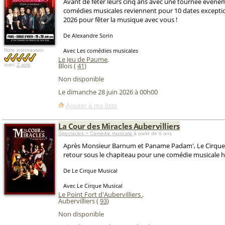
Avant de fêter leurs cinq ans avec une tournée événe
comédies musicales reviennent pour 10 dates exceptio
2026 pour fêter la musique avec vous !
De Alexandre Sorin
Avec Les comédies musicales
Note internautes:
Le Jeu de Paume
,
Blois (
41
)
avec
2 avis
Non disponible
Le dimanche 28 juin 2026 à 00h00
Ajouter à ma liste
La Cour des Miracles Aubervilliers
Spectacles > Comédie musicale
à partir de 6 ans
Après Monsieur Barnum et Paname Padam', Le Cirque 
retour sous le chapiteau pour une comédie musicale h
De Le Cirque Musical
Avec Le Cirque Musical
Le Point Fort d'Aubervilliers
,
Aubervilliers (
93
)
Non disponible