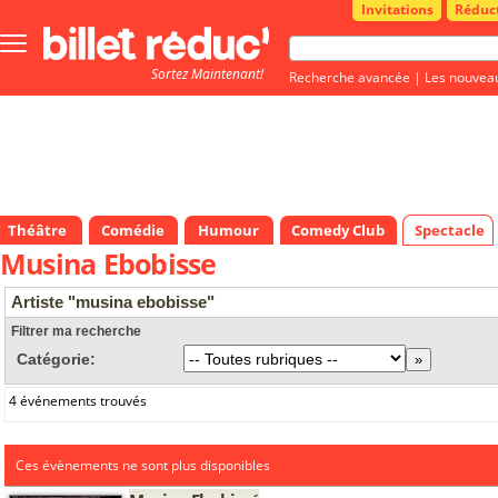
Invitations
Réduc
Bouton
menu
Sortez Maintenant!
principale
Recherche avancée
|
Les nouvea
Théâtre
Comédie
Humour
Comedy Club
Spectacle
Musina Ebobisse
Artiste "musina ebobisse"
Filtrer ma recherche
Catégorie:
4 événements trouvés
Ces évènements ne sont plus disponibles