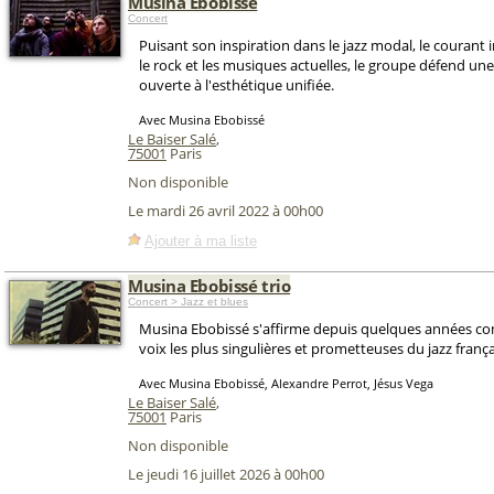
Musina Ebobissé
Concert
Puisant son inspiration dans le jazz modal, le courant 
le rock et les musiques actuelles, le groupe défend u
ouverte à l'esthétique unifiée.
Avec Musina Ebobissé
Le Baiser Salé
,
75001
Paris
Non disponible
Le mardi 26 avril 2022 à 00h00
Ajouter à ma liste
Musina Ebobissé trio
Concert > Jazz et blues
Musina Ebobissé s'affirme depuis quelques années c
voix les plus singulières et prometteuses du jazz franç
Avec Musina Ebobissé, Alexandre Perrot, Jésus Vega
Le Baiser Salé
,
75001
Paris
Non disponible
Le jeudi 16 juillet 2026 à 00h00