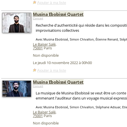
Ajouter à ma liste
Musina Ebobissé Quartet
Concert
Recherche d'authenticité qui réside dans les compositi
improvisations collectives
Avec Musina Ebobissé, Simon Chivallon, Étienne Renard, Sté
Le Baiser Salé
,
75001
Paris
Non disponible
Le jeudi 10 novembre 2022 à 00h00
Ajouter à ma liste
Musina Ebobissé Quartet
Concert
La musique de Musina Ebobissé se veut être un conte
emmenant l'auditeur dans un voyage musical expressi
Avec Musina Ebobissé, Simon Chivallon, Stéphane Adsuar, Et
Le Baiser Salé
,
75001
Paris
Non disponible