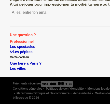
Reçois avant tout le monde nos idées de sorties, les nouv
A toi de jouer pour impressionner ta moitié, ta mère ou ta
S’inscrire S’inscrire S’inscrir
Une question ?
Professionnel
Les spectacles
✨Les pépites
Carte cadeau
Que faire à Paris ?
Les villes
Paiements sécurisés
Conditions générales
Politique de confidentialité
Mentions légale
Plateforme d'éthique et de conformité
Accessibilité
Gestion de
billetreduc ©
2026