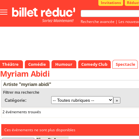
Invitations
Réduc
Bouton
menu
Sortez Maintenant!
principale
Recherche avancée
|
Les nouvea
Théâtre
Comédie
Humour
Comedy Club
Spectacle
Myriam Abidi
Artiste "myriam abidi"
Filtrer ma recherche
Catégorie:
2 événements trouvés
Ces évènements ne sont plus disponibles