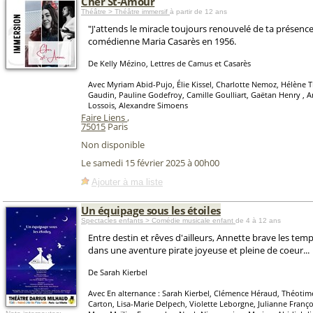
Cher St-Amour
Théâtre > Théâtre immersif
à partir de 12 ans
"J'attends le miracle toujours renouvelé de ta présence"
comédienne Maria Casarès en 1956.
De Kelly Mézino, Lettres de Camus et Casarès
Avec Myriam Abid-Pujo, Élie Kissel, Charlotte Nemoz, Hélène 
Gaudin, Pauline Godefroy, Camille Goulliart, Gaëtan Henry , A
Lossois, Alexandre Simoens
Faire Liens
,
75015
Paris
Non disponible
Le samedi 15 février 2025 à 00h00
Ajouter à ma liste
Un équipage sous les étoiles
Spectacles enfants > Comédie musicale enfant
de 4 à 12 ans
Entre destin et rêves d'ailleurs, Annette brave les temp
dans une aventure pirate joyeuse et pleine de coeur...
De Sarah Kierbel
Avec En alternance : Sarah Kierbel, Clémence Héraud, Théotime 
Carton, Lisa-Marie Delpech, Violette Leborgne, Julianne Franço