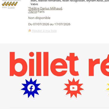
Marc, Maïlise Fernandes, Noah Nicogossian, Myriam Abidi, Julie
Note internautes:
Vabre
avec
5 avis
Théâtre Darius Milhaud
,
75019
Paris
Non disponible
Du 07/07/2026 au 17/07/2026
Ajouter à ma liste