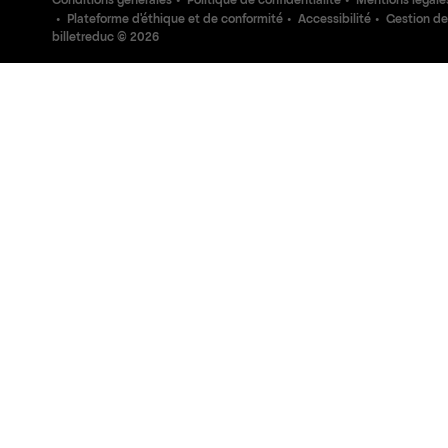
Conditions générales
Politique de confidentialité
Mentions légale
Plateforme d'éthique et de conformité
Accessibilité
Gestion de
billetreduc ©
2026