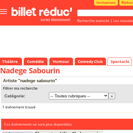
Invitations
Réduc
Bouton
menu
Sortez Maintenant!
principale
Recherche avancée
|
Les nouvea
Théâtre
Comédie
Humour
Comedy Club
Spectacle
Nadege Sabourin
Artiste "nadege sabourin"
Filtrer ma recherche
Catégorie:
1 événement trouvé
Ces évènements ne sont plus disponibles