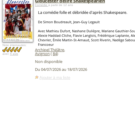
Gloucester délire Shakespearien
Comédie
à partir de 12 ans
La comédie folle et débridée d'après Shakespeare.
De Simon Boudreault, Jean-Guy Legault
Avec Mathieu Dufort, Nashane Dulièpre, Mariane Gauthier-Souc
Alexie Haddad-Cliche, Flavie Langlois, Frédérique Laplante, Al
Chevrier, Émile Martin-St-Arnaud, Scott Riverin, Nadège Sabour
Francoeur
Note internautes:
Archipel Théâtre
,
Avignon
(
84
)
avec
5 avis
Non disponible
Du 04/07/2026 au 18/07/2026
Ajouter à ma liste