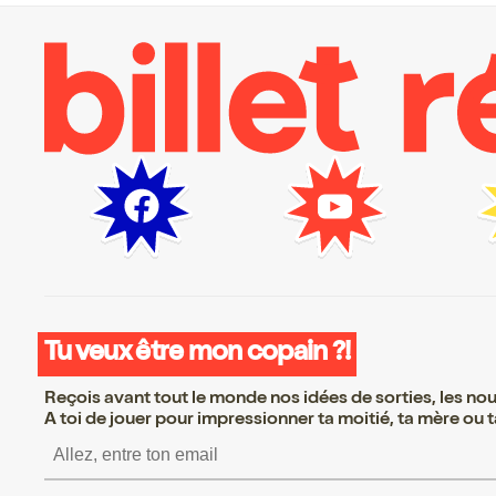
Tu veux être mon copain ?!
Reçois avant tout le monde nos idées de sorties, les nouv
A toi de jouer pour impressionner ta moitié, ta mère ou ta
S’inscrire S’inscrire S