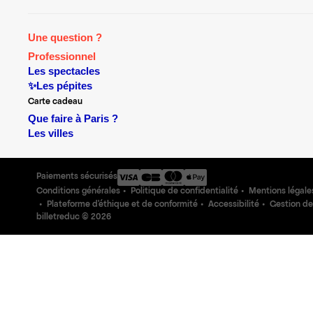
Une question ?
Professionnel
Les spectacles
✨Les pépites
Carte cadeau
Que faire à Paris ?
Les villes
Paiements sécurisés
Conditions générales
Politique de confidentialité
Mentions légale
Plateforme d'éthique et de conformité
Accessibilité
Gestion de
billetreduc ©
2026