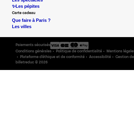
Les spectacles
✨Les pépites
Carte cadeau
Que faire à Paris ?
Les villes
Paiements sécurisés
Conditions générales
Politique de confidentialité
Mentions légale
Plateforme d'éthique et de conformité
Accessibilité
Gestion de
billetreduc ©
2026