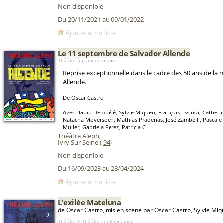
Non disponible
Du 20/11/2021 au 09/01/2022
Ajouter à ma liste
Le 11 septembre de Salvador Allende
Théâtre
à partir de 6 ans
Reprise exceptionnelle dans le cadre des 50 ans de la 
Allende.
De Oscar Castro
Avec Habib Dembélé, Sylvie Miqueu, François Essindi, Cather
Natacha Moyersoen, Mathias Pradenas, José Zambelli, Pascale
Müller, Gabriela Perez, Patricia C
Théâtre Aleph
,
Ivry Sur Seine (
94
)
Non disponible
Du 16/09/2023 au 28/04/2024
Ajouter à ma liste
L'exilée Mateluna
de Oscar Castro, mis en scène par Oscar Castro, Sylvie Mi
Théâtre > Théâtre contemporain