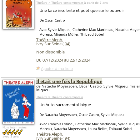
Théâtre > Théâtre contemporain
à partir de 7 ans
Une farce insolente et poétique sur le pouvoir
De Oscar Castro
Avec Sylvie Miqueu, Catherine Max Martineau, Natacha Moyer
Moreau, Miranda Müller, Thibaud Sobel
Théâtre Aleph
,
Ivry Sur Seine (
94
)
Non disponible
Du 07/12/2024 au 22/12/2024
Ajouter à ma liste
Il était une fois la République
de Natacha Moyersoen, Oscar Castro, Sylvie Miqueu, mis en
Miqueu
Théâtre > Théâtre contemporain
Un Auto-sacramental laïque
De Natacha Moyersoen, Oscar Castro, Sylvie Miqueu
Avec François Essindi, Catherine Max Martineau, Sylvie Mique
Note internautes:
Moreau, Natacha Moyersoen, Laura Bellet, Thibaud Sobel
Théâtre Aleph
,
avec
3 avis
Ivry Sur Seine (
94
)