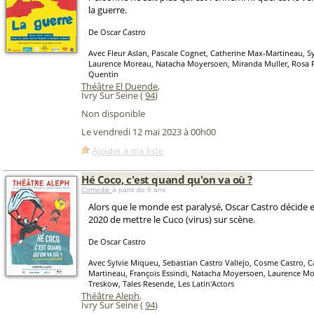
la guerre.
De Oscar Castro
Avec Fleur Aslan, Pascale Cognet, Catherine Max-Martineau, S
Laurence Moreau, Natacha Moyersoen, Miranda Muller, Rosa 
Quentin
Théâtre El Duende
,
Ivry Sur Seine (
94
)
Non disponible
Le vendredi 12 mai 2023 à 00h00
Ajouter à ma liste
Hé Coco, c'est quand qu'on va où ?
Comédie
à partir de 8 ans
Alors que le monde est paralysé, Oscar Castro décide
2020 de mettre le Cuco (virus) sur scène.
De Oscar Castro
Avec Sylvie Miqueu, Sebastian Castro Vallejo, Cosme Castro, 
Martineau, François Essindi, Natacha Moyersoen, Laurence Mo
Treskow, Tales Resende, Les Latin'Actors
Théâtre Aleph
,
Ivry Sur Seine (
94
)