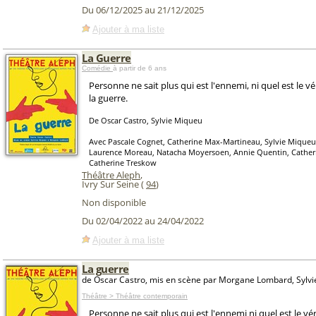
Du 06/12/2025 au 21/12/2025
Ajouter à ma liste
La Guerre
Comédie
à partir de 6 ans
Personne ne sait plus qui est l'ennemi, ni quel est le vé
la guerre.
De Oscar Castro, Sylvie Miqueu
Avec Pascale Cognet, Catherine Max-Martineau, Sylvie Miqueu
Laurence Moreau, Natacha Moyersoen, Annie Quentin, Cather
Catherine Treskow
Théâtre Aleph
,
Ivry Sur Seine (
94
)
Non disponible
Du 02/04/2022 au 24/04/2022
Ajouter à ma liste
La guerre
de Oscar Castro, mis en scène par Morgane Lombard, Sylv
Théâtre > Théâtre contemporain
Personne ne sait plus qui est l'ennemi ni quel est le vé