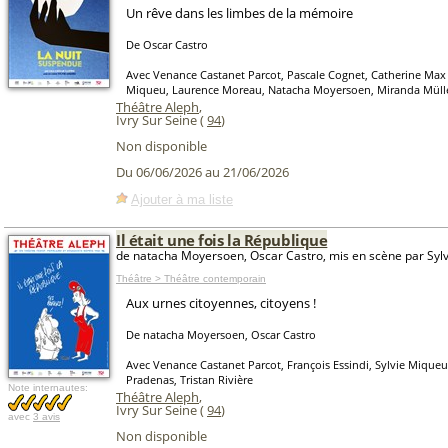
Un rêve dans les limbes de la mémoire
De Oscar Castro
Avec Venance Castanet Parcot, Pascale Cognet, Catherine Max 
Miqueu, Laurence Moreau, Natacha Moyersoen, Miranda Müller
Théâtre Aleph
,
Ivry Sur Seine (
94
)
Non disponible
Du 06/06/2026 au 21/06/2026
Ajouter à ma liste
Il était une fois la République
de natacha Moyersoen, Oscar Castro, mis en scène par Syl
Théâtre > Théâtre contemporain
Aux urnes citoyennes, citoyens !
De natacha Moyersoen, Oscar Castro
Avec Venance Castanet Parcot, François Essindi, Sylvie Miqueu
Pradenas, Tristan Rivière
Note internautes:
Théâtre Aleph
,
Ivry Sur Seine (
94
)
avec
3 avis
Non disponible