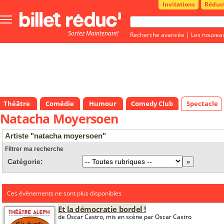
Invitations
Réduc
Bouton
menu
Sortez Maintenant!
principale
Recherche avancée
|
Les nouvea
Théâtre
Comédie
Humour
Comedy Club
Spectacle
Natacha Moyersoen
Artiste "natacha moyersoen"
Filtrer ma recherche
Catégorie:
Ces évènements ne sont plus disponibles
Et la démocratie bordel !
de Oscar Castro, mis en scène par Oscar Castro