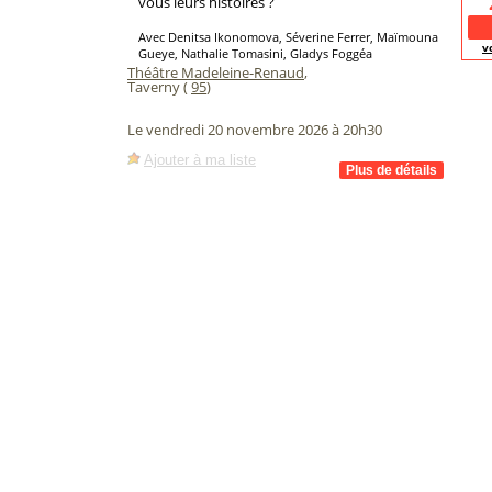
vous leurs histoires ?
Avec Denitsa Ikonomova, Séverine Ferrer, Maïmouna
v
Gueye, Nathalie Tomasini, Gladys Foggéa
Théâtre Madeleine-Renaud
,
Taverny (
95
)
Le vendredi 20 novembre 2026 à 20h30
Ajouter à ma liste