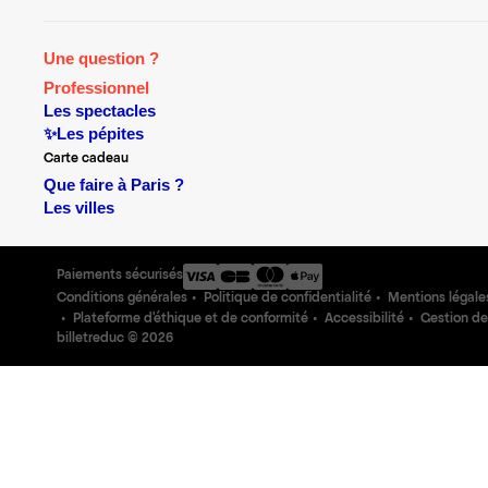
Une question ?
Professionnel
Les spectacles
✨Les pépites
Carte cadeau
Que faire à Paris ?
Les villes
Paiements sécurisés
Conditions générales
Politique de confidentialité
Mentions légale
Plateforme d'éthique et de conformité
Accessibilité
Gestion de
billetreduc ©
2026