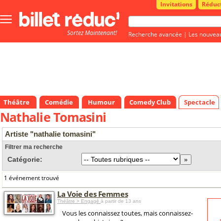
Invitations
Réduc
Bouton
menu
Sortez Maintenant!
principale
Recherche avancée
|
Les nouvea
Théâtre
Comédie
Humour
Comedy Club
Spectacle
Nathalie Tomasini
Artiste "nathalie tomasini"
Filtrer ma recherche
Catégorie:
1 événement trouvé
La Voie des Femmes
Théâtre > Engagé
à partir de 13 ans
Vous les connaissez toutes, mais connaissez-