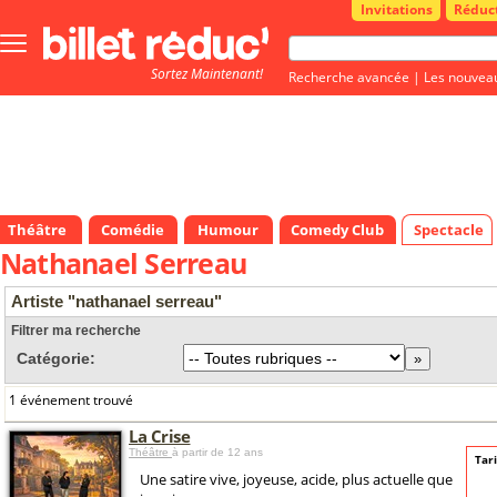
Invitations
Réduc
Bouton
menu
Sortez Maintenant!
principale
Recherche avancée
|
Les nouvea
Théâtre
Comédie
Humour
Comedy Club
Spectacle
Nathanael Serreau
Artiste "nathanael serreau"
Filtrer ma recherche
Catégorie:
1 événement trouvé
La Crise
Théâtre
à partir de 12 ans
Tari
Une satire vive, joyeuse, acide, plus actuelle que