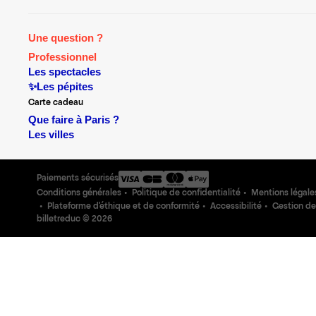
Une question ?
Professionnel
Les spectacles
✨Les pépites
Carte cadeau
Que faire à Paris ?
Les villes
Paiements sécurisés
Conditions générales
Politique de confidentialité
Mentions légale
Plateforme d'éthique et de conformité
Accessibilité
Gestion de
billetreduc ©
2026