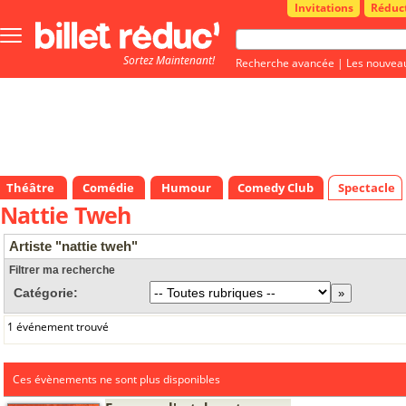
Invitations
Réduc
Bouton
menu
Sortez Maintenant!
principale
Recherche avancée
|
Les nouvea
Théâtre
Comédie
Humour
Comedy Club
Spectacle
Nattie Tweh
Artiste "nattie tweh"
Filtrer ma recherche
Catégorie:
1 événement trouvé
Ces évènements ne sont plus disponibles