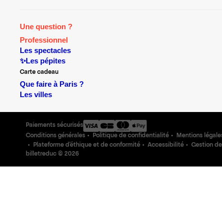
Une question ?
Professionnel
Les spectacles
✨Les pépites
Carte cadeau
Que faire à Paris ?
Les villes
Paiements sécurisés
Conditions générales
Politique de confidentialité
Mentions légale
Plateforme d'éthique et de conformité
Accessibilité
Gestion de
billetreduc ©
2026