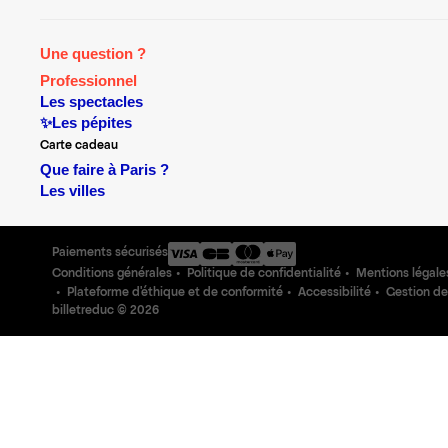
Une question ?
Professionnel
Les spectacles
✨Les pépites
Carte cadeau
Que faire à Paris ?
Les villes
Paiements sécurisés
Conditions générales
Politique de confidentialité
Mentions légale
Plateforme d'éthique et de conformité
Accessibilité
Gestion de
billetreduc ©
2026