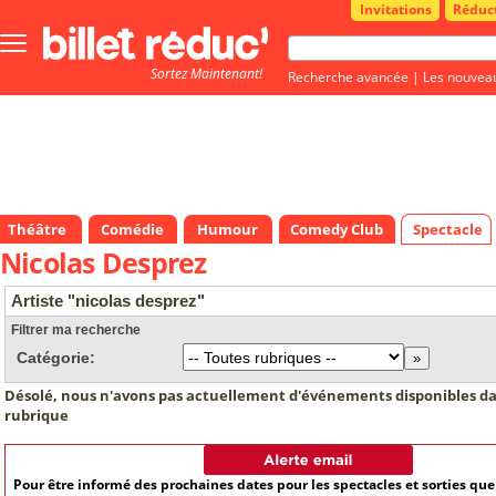
Invitations
Réduc
Bouton
menu
Sortez Maintenant!
principale
Recherche avancée
|
Les nouvea
Théâtre
Comédie
Humour
Comedy Club
Spectacle
Nicolas Desprez
Artiste "nicolas desprez"
Filtrer ma recherche
Catégorie:
Désolé, nous n'avons pas actuellement d'événements disponibles da
rubrique
Pour être informé des prochaines dates pour les spectacles et sorties qu