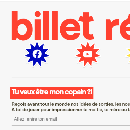
Tu veux être mon copain ?!
Reçois avant tout le monde nos idées de sorties, les nouv
A toi de jouer pour impressionner ta moitié, ta mère ou ta
S’inscrire S’inscrire S