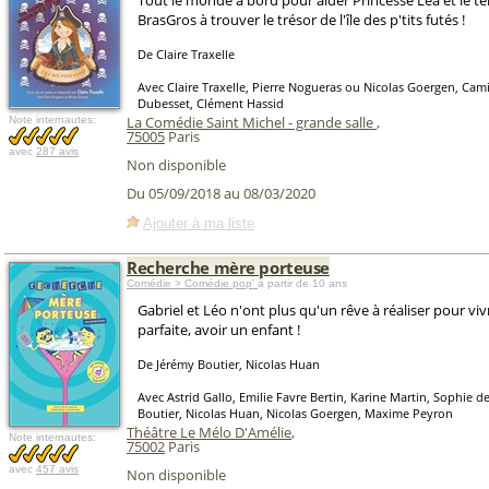
Tout le monde à bord pour aider Princesse Léa et le ter
BrasGros à trouver le trésor de l'île des p'tits futés !
De Claire Traxelle
Avec Claire Traxelle, Pierre Nogueras ou Nicolas Goergen, Cami
Dubesset, Clément Hassid
La Comédie Saint Michel - grande salle
,
Note internautes:
75005
Paris
avec
287 avis
Non disponible
Du 05/09/2018 au 08/03/2020
Ajouter à ma liste
Recherche mère porteuse
Comédie > Comédie pop'
à partir de 10 ans
Gabriel et Léo n'ont plus qu'un rêve à réaliser pour vivr
parfaite, avoir un enfant !
De Jérémy Boutier, Nicolas Huan
Avec Astrid Gallo, Emilie Favre Bertin, Karine Martin, Sophie 
Boutier, Nicolas Huan, Nicolas Goergen, Maxime Peyron
Théâtre Le Mélo D'Amélie
,
Note internautes:
75002
Paris
avec
457 avis
Non disponible