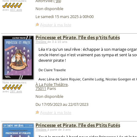
Alfortville (
94
)
Note internautes:
Non disponible
avec
457 avis
Le samedi 15 mars 2025 à 00h00
Ajouter à ma liste
Princesse et Pirate, l'île des p'tits futés
Théâtre
de 3 à 10 ans
Léa n'a qu'un seul rêve : échapper à son mariage orga
oncle Henri qui n'est vraiment pas sympa et sent la so
devenir pirate !
De Claire Traxelle
Avec Léna de Saint Riquier, Camille Ludig, Nicolas Goergen et
Note internautes:
À La Folie Théâtre
,
75011
Paris
avec
287 avis
Non disponible
Du 17/05/2023 au 22/07/2023
Ajouter à ma liste
Princesse et Pirate, l'île des P'tits Futés
Théâtre
à partir de 3 ans