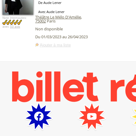
De Aude Lener
Avec Aude Lener
Théâtre Le Mélo D'Amélie
,
Note internautes:
75002
Paris
avec
53 avis
Non disponible
Du 01/03/2023 au 26/04/2023
Ajouter à ma liste