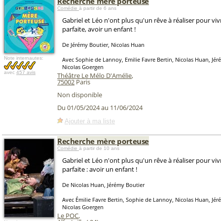
Recherche mère porteuse
Comédie
à partir de 6 ans
Gabriel et Léo n'ont plus qu'un rêve à réaliser pour vivr
parfaite, avoir un enfant !
De Jérémy Boutier, Nicolas Huan
Note internautes:
Avec Sophie de Lannoy, Emilie Favre Bertin, Nicolas Huan, Jér
Nicolas Goergen
avec
457 avis
Théâtre Le Mélo D'Amélie
,
75002
Paris
Non disponible
Du 01/05/2024 au 11/06/2024
Ajouter à ma liste
Recherche mère porteuse
Comédie
à partir de 10 ans
Gabriel et Léo n'ont plus qu'un rêve à réaliser pour vivr
parfaite : avoir un enfant !
De Nicolas Huan, Jérémy Boutier
Avec Émilie Favre Bertin, Sophie de Lannoy, Nicolas Huan, Jér
Nicolas Goergen
Le POC
,