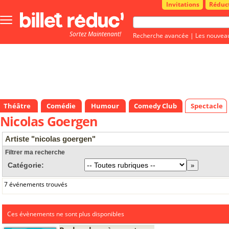
Invitations
Réduc
Bouton
menu
Sortez Maintenant!
principale
Recherche avancée
|
Les nouvea
Théâtre
Comédie
Humour
Comedy Club
Spectacle
Nicolas Goergen
Artiste "nicolas goergen"
Filtrer ma recherche
Catégorie:
7 événements trouvés
Ces évènements ne sont plus disponibles