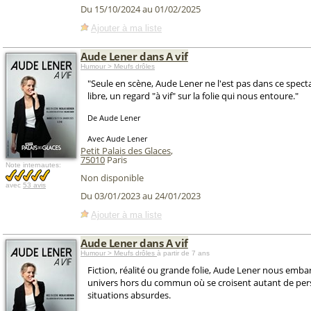
Du 15/10/2024 au 01/02/2025
Ajouter à ma liste
Aude Lener dans A vif
Humour > Meufs drôles
"Seule en scène, Aude Lener ne l'est pas dans ce spect
libre, un regard "à vif" sur la folie qui nous entoure."
De Aude Lener
Avec Aude Lener
Petit Palais des Glaces
,
75010
Paris
Note internautes:
Non disponible
avec
53 avis
Du 03/01/2023 au 24/01/2023
Ajouter à ma liste
Aude Lener dans A vif
Humour > Meufs drôles
à partir de 7 ans
Fiction, réalité ou grande folie, Aude Lener nous emb
univers hors du commun où se croisent autant de pe
situations absurdes.