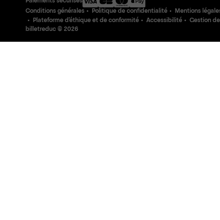
Paiements sécurisés
Conditions générales
Politique de confidentialité
Mentions légale
Plateforme d'éthique et de conformité
Accessibilité
Gestion de
billetreduc ©
2026