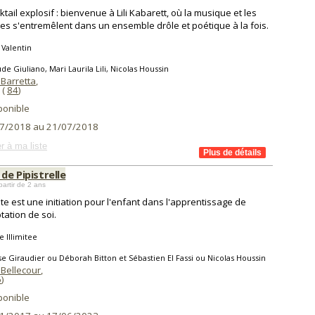
ktail explosif : bienvenue à Lili Kabarett, où la musique et les
es s'entremêlent dans un ensemble drôle et poétique à la fois.
 Valentin
de Giuliano, Mari Laurila Lili, Nicolas Houssin
 Barretta
,
(
84
)
ponible
7/2018 au 21/07/2018
r à ma liste
 de Pipistrelle
partir de 2 ans
te est une initiation pour l'enfant dans l'apprentissage de
tation de soi.
e Illimitee
se Giraudier ou Déborah Bitton et Sébastien El Fassi ou Nicolas Houssin
 Bellecour
,
6
)
ponible