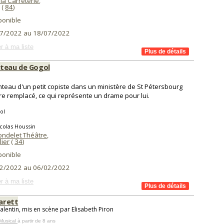
la Carreterie
,
(
84
)
ponible
7/2022 au 18/07/2022
r à ma liste
teau de Gogol
teau d'un petit copiste dans un ministère de St Pétersbourg
tre remplacé, ce qui représente un drame pour lui.
ol
colas Houssin
ondelet Théâtre
,
lier
(
34
)
ponible
2/2022 au 06/02/2022
r à ma liste
barett
alentin, mis en scène par Elisabeth Piron
Musical
à partir de 8 ans