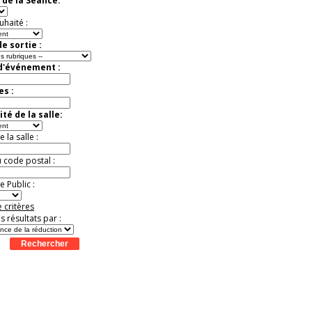
 de la Séance:
Extraordinaire
Activité à vivre !
uhaité :
Promo exclusive ! .
Jusqu'à -13%
e sortie :
 d'événement :
es :
té de la salle:
la salle :
u code postal :
 Public :
 critères
es résultats par :