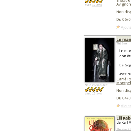
Théâtre 
Avignon
avec
12 avis
Non dis
Du 06/0
Ajoute
Le man
Théâtre
Le man
doit ê
De Gog
Avec Ni
Carré R
Montpel
Note internautes:
Non dis
avec
12 avis
Du 04/0
Ajoute
Lili Ka
de Karl V
Théâtre > 