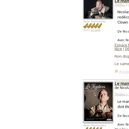
Le ma
Théâtre
à 
Nicola
redéco
Clown 
Note internautes:
avec
12 avis
De Nico
Avec Ni
Espace
Nice
(
0
Non dis
Le same
Ajoute
Le man
de Nicol
Théâtre > 
Le man
doit ê
De Nico
Avec Ni
Note internautes: