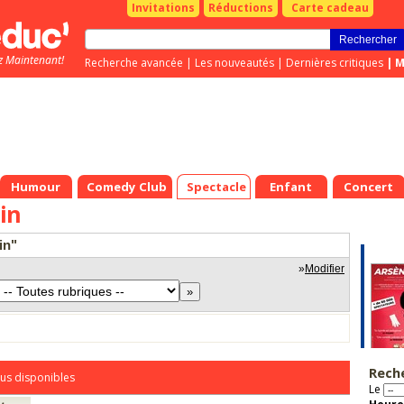
Invitations
Réductions
Carte cadeau
z Maintenant!
Recherche avancée
|
Les nouveautés
|
Dernières critiques
|
M
Humour
Comedy Club
Spectacle
Enfant
Concert
in
in"
»
Modifier
Rech
us disponibles
Le