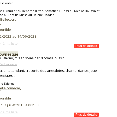
e illimitée
se Giraudier ou Déborah Bitton, Sébastien El Fassi ou Nicolas Houssin et
pe ou Laëtitia Russo ou Hélène Haddad
 Bellecour
,
6
)
ponible
2/2022 au 14/06/2023
r à ma liste
lownesque
e Salerno, mis en scène par Nicolas Houssin
Seul en scène
na, en attendant....raconte des anecdotes, chante, danse, joue
musique....
le Salerno
elle comédie
,
6
)
ponible
i 7 juillet 2018 à 00h00
r à ma liste