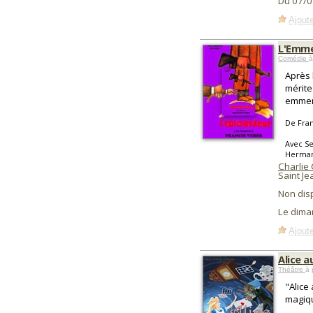
Du 07/0
Ajoute
L'Emm
Comédie
à
Après 
mérite
emmer
De Fran
Avec Se
Herman,
Charlie
Saint Je
Non dis
Le dima
Ajoute
Alice a
Théâtre
à 
"Alice
magiqu