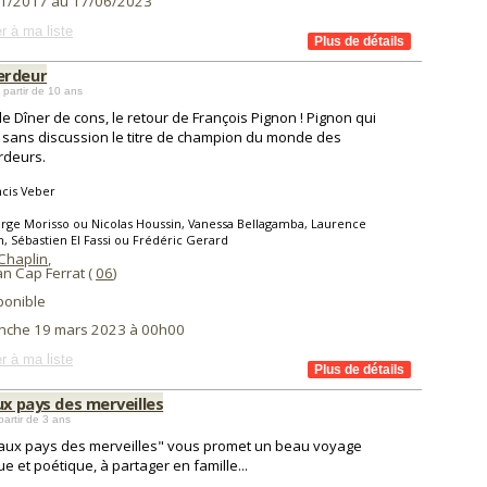
1/2017 au 17/06/2023
r à ma liste
erdeur
 partir de 10 ans
le Dîner de cons, le retour de François Pignon ! Pignon qui
 sans discussion le titre de champion du monde des
deurs.
cis Veber
rge Morisso ou Nicolas Houssin, Vanessa Bellagamba, Laurence
 Sébastien El Fassi ou Frédéric Gerard
 Chaplin
,
an Cap Ferrat (
06
)
ponible
nche 19 mars 2023 à 00h00
r à ma liste
ux pays des merveilles
partir de 3 ans
 aux pays des merveilles" vous promet un beau voyage
e et poétique, à partager en famille...