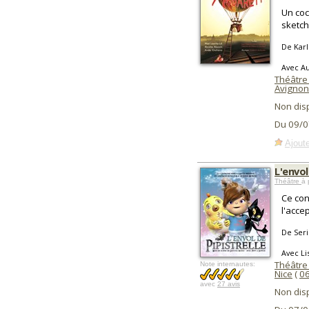
Un coc
sketch
De Karl
Avec Au
Théâtre
Avignon
Non dis
Du 09/0
Ajoute
L'envol
Théâtre
à 
Ce con
l'accep
De Seri
Avec Li
Théâtre
Note internautes:
Nice
(
0
avec
27 avis
Non dis