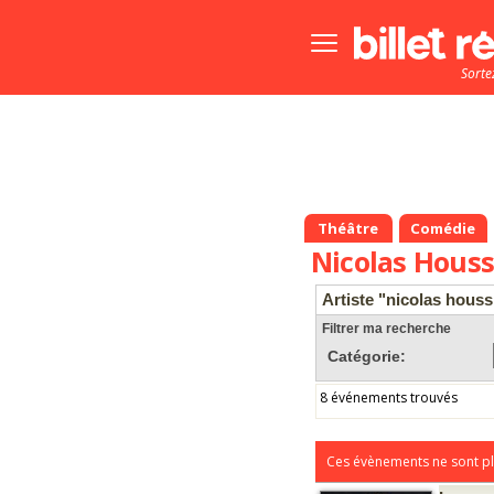
Bouton
menu
Sorte
principale
Théâtre
Comédie
Nicolas Houss
Artiste "nicolas houss
Filtrer ma recherche
Catégorie:
8 événements trouvés
Ces évènements ne sont pl