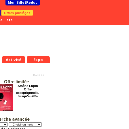
Mon BilletReduc
Offres privilèges
a Liste
Activité
Expo
Offre limitée
Arsène Lupin
Offre
exceptionnelle.
Jusqu'à -28%
erche avancée
Le Grand Hôtel des
Rêves présente :
Jules Verne, Le
Voyage