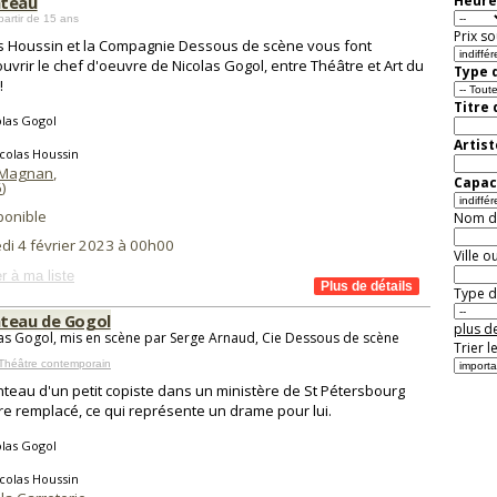
nteau
Heure
partir de 15 ans
Prix so
s Houssin et la Compagnie Dessous de scène vous font
uvrir le chef d'oeuvre de Nicolas Gogol, entre Théâtre et Art du
Type d
!
Titre
las Gogol
Artist
colas Houssin
 Magnan
,
Capaci
6
)
ponible
Nom de 
di 4 février 2023 à 00h00
Ville o
r à ma liste
Type de
teau de Gogol
plus de
as Gogol, mis en scène par Serge Arnaud, Cie Dessous de scène
Trier l
Théâtre contemporain
teau d'un petit copiste dans un ministère de St Pétersbourg
tre remplacé, ce qui représente un drame pour lui.
las Gogol
colas Houssin