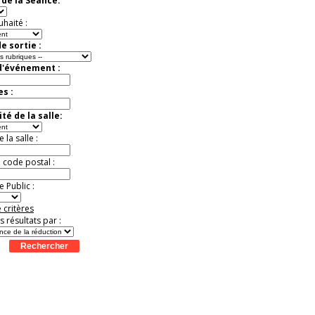
de la Séance:
exceptionnelle.
Jusqu'à -56%
uhaité :
e sortie :
d'événement :
es :
té de la salle:
la salle :
u code postal :
 Public :
 critères
es résultats par :