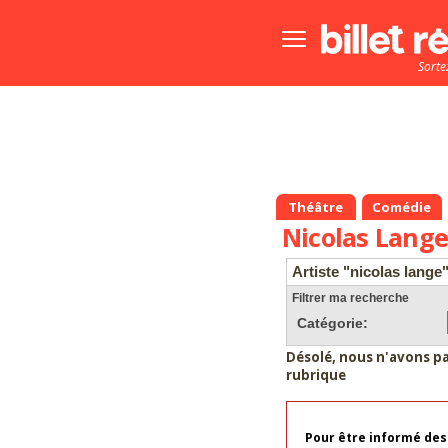
Bouton
menu
Sorte
principale
Théâtre
Comédie
Nicolas Lang
Artiste "nicolas lange
Filtrer ma recherche
Catégorie:
Désolé, nous n'avons p
rubrique
Pour être informé des