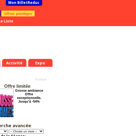
Mon BilletReduc
Offres privilèges
a Liste
Activité
Expo
Offre limitée
Grosse ambiance
Offre
exceptionnelle.
Jusqu'à -54%
erche avancée
Pourquoi les
femmes aiment les
connards ?
Offre