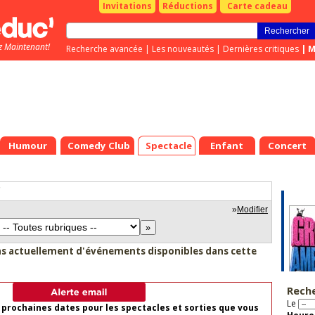
Invitations
Réductions
Carte cadeau
z Maintenant!
Recherche avancée
|
Les nouveautés
|
Dernières critiques
|
M
Humour
Comedy Club
Spectacle
Enfant
Concert
e
"
»
Modifier
as actuellement d'événements disponibles dans cette
Rech
Le
 prochaines dates pour les spectacles et sorties que vous