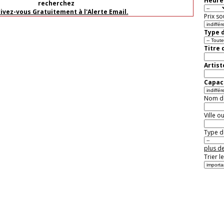
Heure 
recherchez
rivez-vous Gratuitement à l'Alerte Email.
Prix so
Type d
Titre 
Artist
Capaci
Nom de 
Ville o
Type de
plus de
Trier l