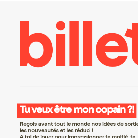
Tu veux être mon copain ?!
Reçois avant tout le monde nos idées de sorti
les nouveautés et les réduc' !
A toi de jouer pour impressionner ta moitié, ta