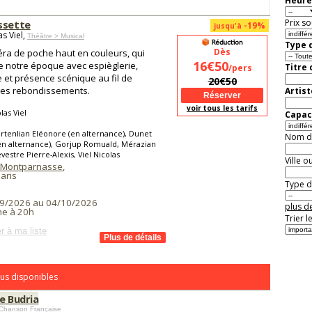
Heure
Prix so
ssette
-19%
jusqu'à
as Viel,
Théâtre > Musical
Type d
Dès
ra de poche haut en couleurs, qui
16€50
 notre époque avec espièglerie,
Titre
/pers
 et présence scénique au fil de
20€50
les rebondissements.
Artist
voir tous les tarifs
las Viel
Capaci
rtenlian Eléonore (en alternance), Dunet
Nom de 
(en alternance), Gorjup Romuald, Mérazian
evestre Pierre-Alexis, Viel Nicolas
Ville o
 Montparnasse
,
aris
Type de
9/2026 au 04/10/2026
plus de
e à 20h
Trier l
r à ma liste
us disponibles
e Budria
 Chanson Française