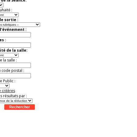
 de la Séance:
Extraordinaire
Activité à vivre !
uhaité :
Promo exclusive ! .
Jusqu'à -13%
e sortie :
 d'événement :
es :
té de la salle:
la salle :
u code postal :
 Public :
 critères
es résultats par :