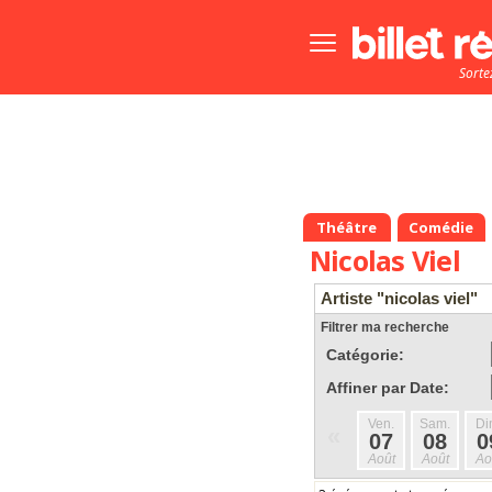
Bouton
menu
Sorte
principale
Théâtre
Comédie
Nicolas Viel
Artiste "nicolas viel"
Filtrer ma recherche
Catégorie:
Affiner par Date:
Ven.
Sam.
Di
«
07
08
0
Août
Août
Ao