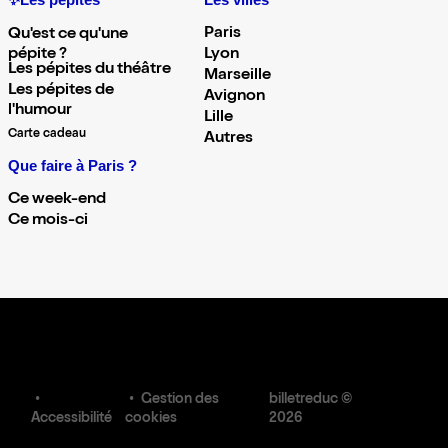
✨Les pépites
Les villes
Paris
Qu'est ce qu'une
pépite ?
Lyon
Les pépites du théâtre
Marseille
Les pépites de
Avignon
l'humour
Lille
Carte cadeau
Autres
Que faire à Paris ?
Ce week-end
Ce mois-ci
Gestion des
billetreduc ©
Accessibilité
cookies
2026