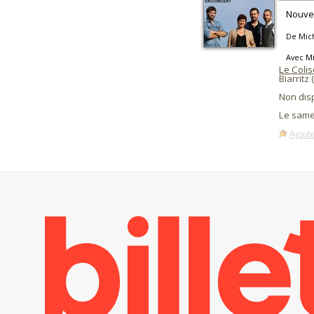
Nouvel
De Mich
Avec Mi
Le Coli
Biarritz 
Non dis
Le same
Ajoute