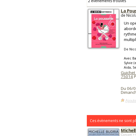
2 événements trouvés
La Pou
de Nicol
Un opé
aborde
rythme
multip
De Nico
Avec Ba
Sylvie 
Aida, S
Guichet
75014
P
Du 06/0
Dimanch
Ajoute
Ces évènements ne sont pl
Michell
Concert >