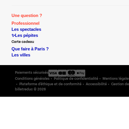
Une question ?
Professionnel
Les spectacles
✨Les pépites
Carte cadeau
Que faire à Paris ?
Les villes
Paiements sécurisés
Conditions générales
Politique de confidentialité
Mentions légale
Plateforme d'éthique et de conformité
Accessibilité
Gestion de
billetreduc ©
2026