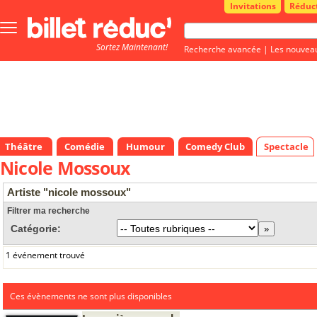
Invitations
Réduc
Bouton
menu
Sortez Maintenant!
principale
Recherche avancée
|
Les nouvea
Théâtre
Comédie
Humour
Comedy Club
Spectacle
Nicole Mossoux
Artiste "nicole mossoux"
Filtrer ma recherche
Catégorie:
1 événement trouvé
Ces évènements ne sont plus disponibles