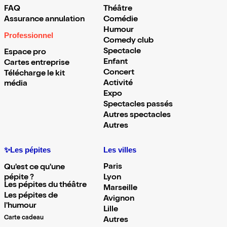
FAQ
Théâtre
Assurance annulation
Comédie
Humour
Professionnel
Comedy club
Spectacle
Espace pro
Enfant
Cartes entreprise
Concert
Télécharge le kit
Activité
média
Expo
Spectacles passés
Autres spectacles
Autres
✨Les pépites
Les villes
Paris
Qu'est ce qu'une
pépite ?
Lyon
Les pépites du théâtre
Marseille
Les pépites de
Avignon
l'humour
Lille
Carte cadeau
Autres