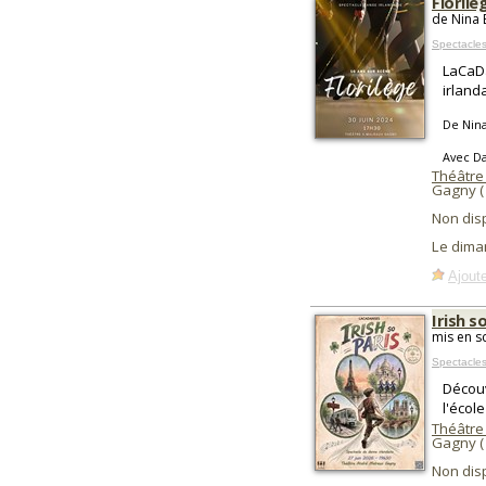
Florilè
de Nina 
Spectacle
LaCaDa
irland
De Nin
Avec D
Théâtre
Gagny 
Non dis
Le dima
Ajoute
Irish s
mis en s
Spectacles
Découv
l'écol
Théâtre
Gagny 
Non dis