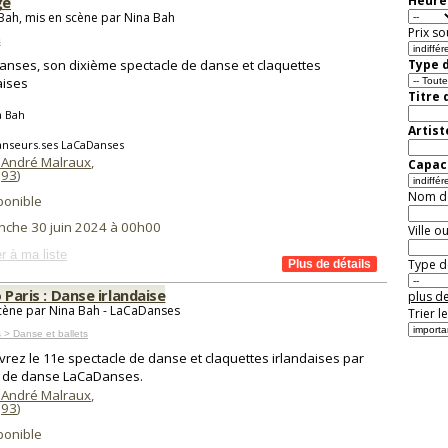
ge
Heure 
Bah, mis en scène par Nina Bah
Prix so
s
nses, son dixième spectacle de danse et claquettes
Type d
aises
Titre 
a Bah
Artist
anseurs.ses LaCaDanses
 André Malraux
,
Capaci
(
93
)
Nom de 
ponible
nche 30 juin 2024 à 00h00
Ville o
r à ma liste
Type de
o Paris : Danse irlandaise
plus de
cène par Nina Bah - LaCaDanses
Trier l
 > Danse et ballets
rez le 11e spectacle de danse et claquettes irlandaises par
e de danse LaCaDanses.
 André Malraux
,
(
93
)
ponible