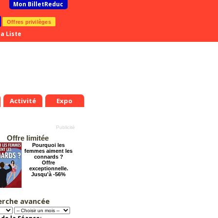
Mon BilletReduc
Offres privilèges
a Liste
Activité
Expo
Offre limitée
Pourquoi les
femmes aiment les
connards ?
Offre
exceptionnelle.
Jusqu'à -56%
erche avancée
Chéri on se dit tout
!
Offre
exceptionnelle.