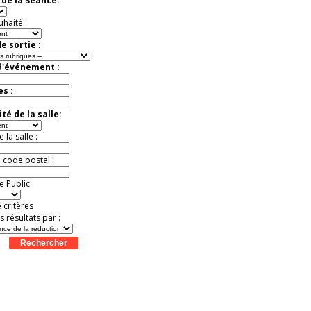
de la Séance:
Jusqu'à -57%
uhaité :
e sortie :
d'événement :
es :
té de la salle:
la salle :
u code postal :
 Public :
 critères
es résultats par :