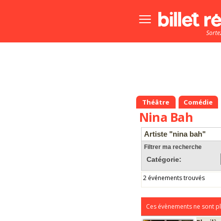
Bouton
menu
Sorte
principale
Théâtre
Comédie
Nina Bah
Artiste "nina bah"
Filtrer ma recherche
Catégorie:
2 événements trouvés
Ces évènements ne sont pl