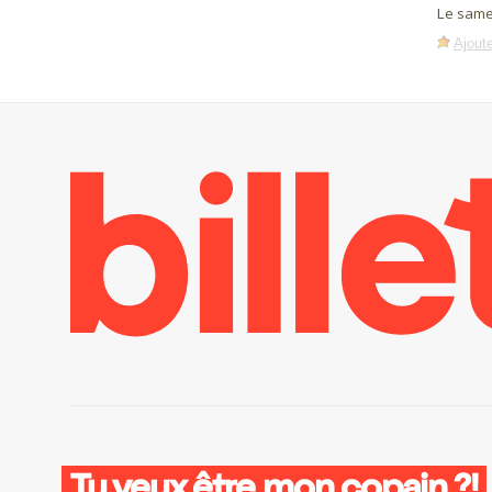
Le same
Ajoute
Tu veux être mon copain ?!