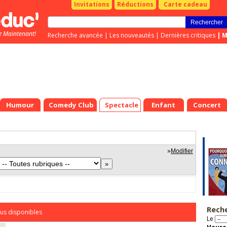
Invitations
Réductions
Carte cadeau
z Maintenant!
Recherche avancée
|
Les nouveautés
|
Dernières critiques
|
M
Humour
Comedy Club
Spectacle
Enfant
Concert
»
Modifier
Rech
us disponibles
Le