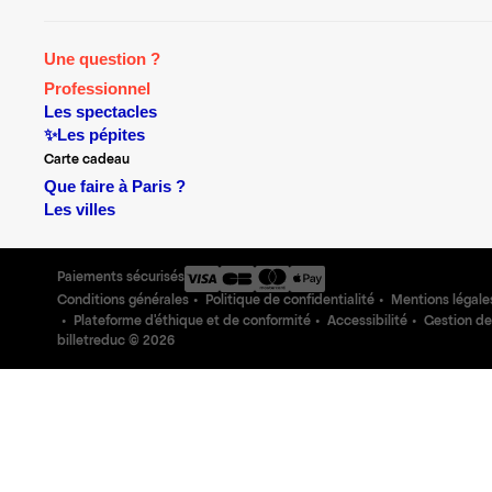
Une question ?
Professionnel
Les spectacles
✨Les pépites
Carte cadeau
Que faire à Paris ?
Les villes
Paiements sécurisés
Conditions générales
Politique de confidentialité
Mentions légale
Plateforme d'éthique et de conformité
Accessibilité
Gestion de
billetreduc ©
2026