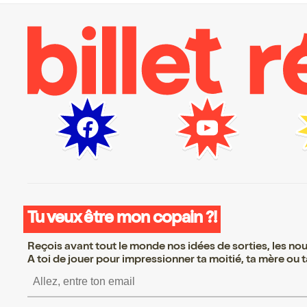
Tu veux être mon copain ?!
Reçois avant tout le monde nos idées de sorties, les nouv
A toi de jouer pour impressionner ta moitié, ta mère ou ta
S’inscrire S’inscrire S’