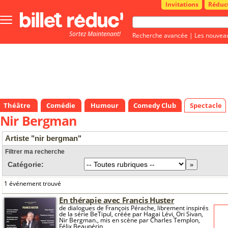
Invitations
Réduc
Bouton
menu
Sortez Maintenant!
principale
Recherche avancée
|
Les nouvea
Théâtre
Comédie
Humour
Comedy Club
Spectacle
Nir Bergman
Artiste "nir bergman"
Filtrer ma recherche
Catégorie:
1 événement trouvé
En thérapie avec Francis Huster
de dialogues de François Pérache, librement inspirés
de la série BeTipul, créée par Hagai Lévi, Ori Sivan,
Nir Bergman., mis en scène par Charles Templon,
Félix Beaupérin