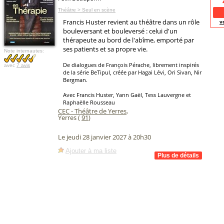
Théâtre > Seul en scène
Francis Huster revient au théâtre dans un rôle
v
bouleversant et bouleversé : celui d'un
thérapeute au bord de l'abîme, emporté par
ses patients et sa propre vie.
Note internautes:
De dialogues de François Pérache, librement inspirés
avec
7 avis
de la série BeTipul, créée par Hagai Lévi, Ori Sivan, Nir
Bergman.
Avec Francis Huster, Yann Gaël, Tess Lauvergne et
Raphaëlle Rousseau
CEC - Théâtre de Yerres
,
Yerres (
91
)
Le jeudi 28 janvier 2027 à 20h30
Ajouter à ma liste