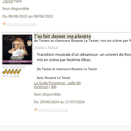
75018
Paris
Non disponible
Du 06/06/2023 au 08/06/2023
Ajouter à ma liste
T'as fait danser ma planète
de Textes et chansons Roxane Le Texier, mis en scène par
Théâtre > Musical
Transition musicale d'un désamour, un univers de Rox
mis en scène par Noémie Elbaz.
Note internautes:
De Textes et chansons Roxane Le Texier
avec
17 avis
Avec Roxane Le Texier
La Scala Provence - salle 60
,
Avignon
(
84
)
Non disponible
Du 29/06/2024 au 21/07/2024
Ajouter à ma liste