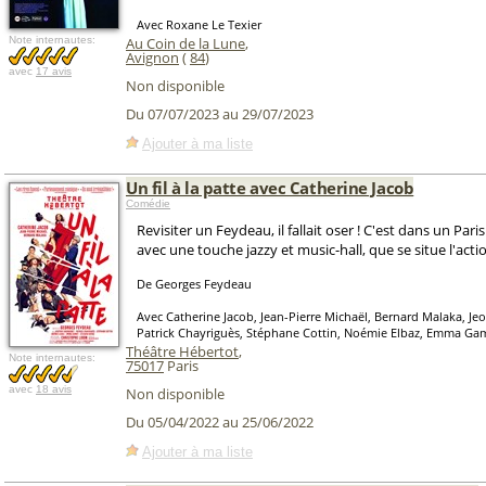
Avec Roxane Le Texier
Note internautes:
Au Coin de la Lune
,
Avignon
(
84
)
avec
17 avis
Non disponible
Du 07/07/2023 au 29/07/2023
Ajouter à ma liste
Un fil à la patte avec Catherine Jacob
Comédie
Revisiter un Feydeau, il fallait oser ! C'est dans un Par
avec une touche jazzy et music-hall, que se situe l'acti
De Georges Feydeau
Avec Catherine Jacob, Jean-Pierre Michaël, Bernard Malaka, Je
Patrick Chayriguès, Stéphane Cottin, Noémie Elbaz, Emma Gam
Théâtre Hébertot
,
Note internautes:
75017
Paris
avec
18 avis
Non disponible
Du 05/04/2022 au 25/06/2022
Ajouter à ma liste