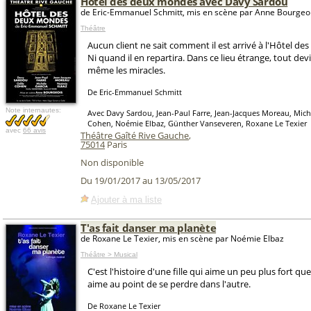
Hôtel des deux mondes avec Davy Sardou
de Eric-Emmanuel Schmitt, mis en scène par Anne Bourgeo
Théâtre
Aucun client ne sait comment il est arrivé à l'Hôtel d
Ni quand il en repartira. Dans ce lieu étrange, tout dev
même les miracles.
De Eric-Emmanuel Schmitt
Note internautes:
Avec Davy Sardou, Jean-Paul Farre, Jean-Jacques Moreau, Michè
Cohen, Noémie Elbaz, Günther Vanseveren, Roxane Le Texier
avec
66 avis
Théâtre Gaîté Rive Gauche
,
75014
Paris
Non disponible
Du 19/01/2017 au 13/05/2017
Ajouter à ma liste
T'as fait danser ma planète
de Roxane Le Texier, mis en scène par Noémie Elbaz
Théâtre > Musical
C'est l'histoire d'une fille qui aime un peu plus fort que
aime au point de se perdre dans l'autre.
De Roxane Le Texier