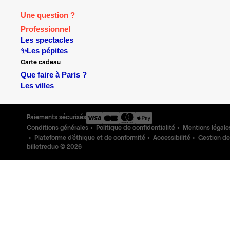
Une question ?
Professionnel
Les spectacles
✨Les pépites
Carte cadeau
Que faire à Paris ?
Les villes
Paiements sécurisés
Conditions générales
Politique de confidentialité
Mentions légale
Plateforme d'éthique et de conformité
Accessibilité
Gestion de
billetreduc ©
2026