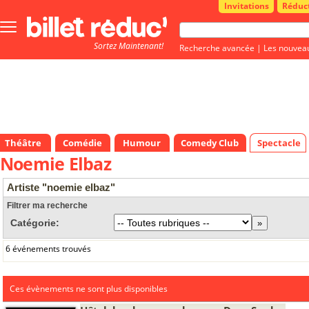
Invitations
Réduc
Bouton
menu
Sortez Maintenant!
principale
Recherche avancée
|
Les nouvea
Théâtre
Comédie
Humour
Comedy Club
Spectacle
Noemie Elbaz
Artiste "noemie elbaz"
Filtrer ma recherche
Catégorie:
6 événements trouvés
Ces évènements ne sont plus disponibles