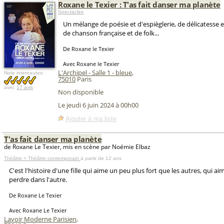
Roxane le Texier : T'as fait danser ma planète
Spectacles
Un mélange de poésie et d'espièglerie, de délicatesse 
de chanson française et de folk...
De Roxane le Texier
Avec Roxane le Texier
L'Archipel - Salle 1 - bleue
,
Note internautes:
75010
Paris
avec
17 avis
Non disponible
Le jeudi 6 juin 2024 à 00h00
Ajouter à ma liste
T'as fait danser ma planète
de Roxane Le Texier, mis en scène par Noémie Elbaz
Théâtre > Théâtre contemporain
à partir de 12 ans
C'est l'histoire d'une fille qui aime un peu plus fort que les autres, qui a
perdre dans l'autre.
De Roxane Le Texier
Avec Roxane Le Texier
Lavoir Moderne Parisien
,