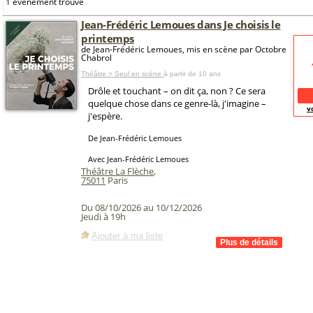
1 événement trouvé
Jean-Frédéric Lemoues dans Je choisis le
printemps
de Jean-Frédéric Lemoues, mis en scène par Octobre
Chabrol
Théâtre > Seul en scène
à partir de 10 ans
Drôle et touchant – on dit ça, non ? Ce sera
quelque chose dans ce genre-là, j'imagine –
v
j'espère.
De Jean-Frédéric Lemoues
Avec Jean-Frédéric Lemoues
Théâtre La Flèche
,
75011
Paris
Du 08/10/2026 au 10/12/2026
Jeudi à 19h
Ajouter à ma liste