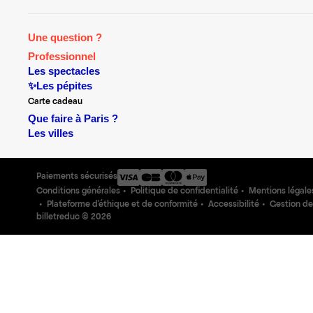
Une question ?
Professionnel
Les spectacles
✨Les pépites
Carte cadeau
Que faire à Paris ?
Les villes
Paiements sécurisés
Conditions générales
Politique de confidentialité
Mentions légale
Plateforme d'éthique et de conformité
Accessibilité
Gestion de
billetreduc ©
2026