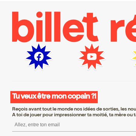
Tu veux être mon copain ?!
Reçois avant tout le monde nos idées de sorties, les nouv
A toi de jouer pour impressionner ta moitié, ta mère ou ta
S’inscrire S’inscrire S’