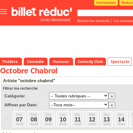
Invitations
Réduc
Bouton
menu
Sortez Maintenant!
principale
Recherche avancée
|
Les nouvea
Théâtre
Comédie
Humour
Comedy Club
Spectacle
Octobre Chabrol
Artiste "octobre chabrol"
Filtrer ma recherche
Catégorie:
Affiner par Date:
Ven.
Sam.
Dim.
Lun.
Mar.
Mer.
Jeu.
Ven.
«
07
08
09
10
11
12
13
14
Août
Août
Août
Août
Août
Août
Août
Août