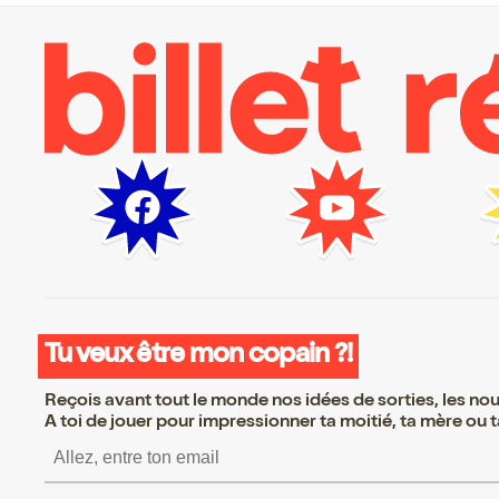
Tu veux être mon copain ?!
Reçois avant tout le monde nos idées de sorties, les nouv
A toi de jouer pour impressionner ta moitié, ta mère ou ta
S’inscrire S’inscrire S’