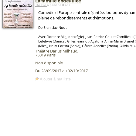
La famille endeuillée
Théâtre
à partir de 8 ans
Comédie d'Europe centrale déjantée, loufoque, dynam
pleine de rebondissements et d'émotions.
De Branislav Nusic
Avec Florence Migliore (régie), Jean-Patrice Goulet Cornilleau (l'
Lefebvre (Danica), Gilles Jeannot (Agaton), Anne-Marie Brunel 
(Mica), Nelly Corista (Sarka), Gérard Ancellet (Proka), Olivia Mi
Théâtre Darius Milhaud
,
75019
Paris
Non disponible
Du 28/09/2017 au 02/10/2017
Ajouter à ma liste