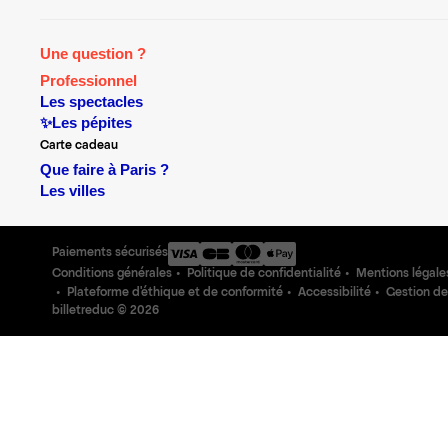
Une question ?
Professionnel
Les spectacles
✨Les pépites
Carte cadeau
Que faire à Paris ?
Les villes
Paiements sécurisés
Conditions générales
Politique de confidentialité
Mentions légale
Plateforme d'éthique et de conformité
Accessibilité
Gestion de
billetreduc ©
2026