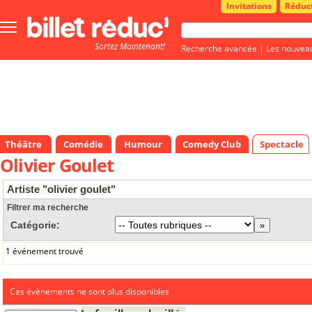
Invitations
Réduc
Bouton
menu
Sortez Maintenant!
principale
Recherche avancée
|
Les nouvea
Théâtre
Comédie
Humour
Comedy Club
Spectacle
Olivier Goulet
Artiste "olivier goulet"
Filtrer ma recherche
Catégorie:
1 événement trouvé
Ces évènements ne sont plus disponibles