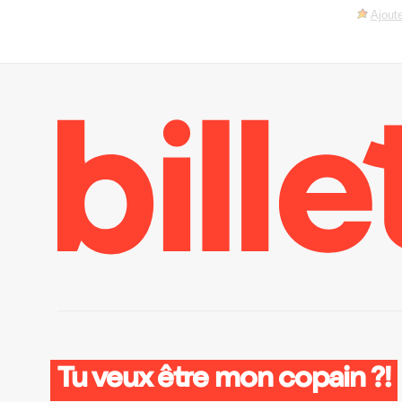
Ajoute
Tu veux être mon copain ?!