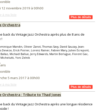
ponible
i 12 novembre 2019 à 00h00
r à ma liste
e Orchestra
e back du Vintage Jazz Orchestra après plus de 8 ans de
 !
minique Mandin, Olivier Zanot, Thomas Savy, David Sauzay, Jean-
s Deveze, Erick Poirier, Lorenz Rainer, Fabien Mary, Julien Ecrepont,
 Ballaz, Michaël Ballue, Jerry Edwards, Martin Berlugue, Florent Gac,
Michelutti, Yoni Zelnik
,
aris
ponible
nche 5 mars 2017 à 00h00
r à ma liste
e Orchestra : Tribute to Thad Jones
e back du Vintage Jazz Orchestra après une longue résidence
side !