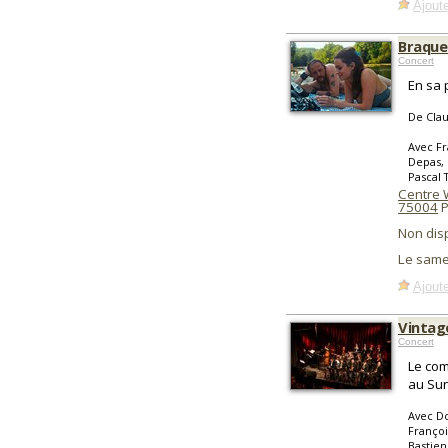
Ajoute
Braquer
Concert
En sa 
De Cla
Avec Fr
Depas, 
Pascal
Centre 
75004
P
Non dis
Le same
Ajoute
Vintag
Concert
Le com
au Sun
Avec Do
Françoi
Bastien