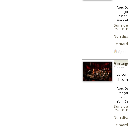
Avec Do
Françoi
Bastien
Manuel
Sunside
75001
P
Non dis
Le mard
Ajoute
Vintag
Concert
Le com
chez n
Avec Do
Françoi
Bastien
Yoni Ze
Sunside
75001
P
Non dis
Le mard