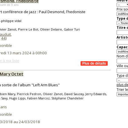
esmond, l'hedoniste
Heure 
partir de 5 ans
Prix so
t conférence de jazz : Paul Desmond, l'hedoniste
Type d
-philippe vidal
Titre 
ivier Zanot, Pierre Le Bot, Olivier Delaire, Gabor Turi
auduit
,
Artist
(
44
)
ponible
Capaci
redi 13 mars 2024 à 00h00
Nom de 
r à ma liste
Ville o
 Mary Octet
Type de
a sortie de l'album "Left Arm Blues"
plus de
Trier l
bien Mary, Pierrick Pedron, Olivier Zanot, David Sauzay, Jerry Edwards,
Savy, Hugo Lippi, Fabien Marcoz, Stéphane Chandelier
aris
ponible
3/2018 au 24/03/2018