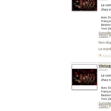
Le com
chez n
Avec Do
Françoi
Bastien
Yoni Ze
Sunside
75001
P
Non dis
Le mard
Ajoute
Vintag
Concert
Le com
chez n
Avec Do
Françoi
Bastien
Yoni Ze
Sunside
75001
P