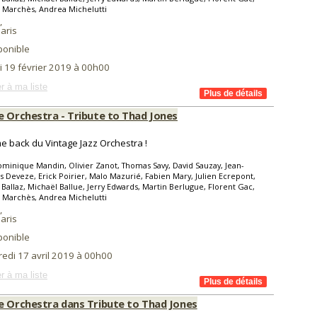
 Marchès, Andrea Michelutti
,
aris
ponible
i 19 février 2019 à 00h00
r à ma liste
e Orchestra - Tribute to Thad Jones
e back du Vintage Jazz Orchestra !
minique Mandin, Olivier Zanot, Thomas Savy, David Sauzay, Jean-
s Deveze, Erick Poirier, Malo Mazurié, Fabien Mary, Julien Ecrepont,
 Ballaz, Michaël Ballue, Jerry Edwards, Martin Berlugue, Florent Gac,
 Marchès, Andrea Michelutti
,
aris
ponible
redi 17 avril 2019 à 00h00
r à ma liste
e Orchestra dans Tribute to Thad Jones