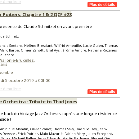
r à ma liste
 Poitiers, Chapitre 1 & 2 QCF #28
présence de Claude Schmitzet en avant première
ude Schmitz
ancis Soetens, Hélène Bressiant, Wilfrid Ameuille, Lucie Guien, Thomas
Marc Barbé, Olivier Zanotti, Bilal Aya, Jérôme Ambre, Nathalie Rozanes,
 Touchard
Wallonie-Bruxelles
,
aris
ponible
di 5 octobre 2019 à 00h00
r à ma liste
e Orchestra : Tribute to Thad Jones
e back du Vintage Jazz Orchestra après une longue résidence
side !
minique Mandin, Olivier Zanot, Thomas Savy, David Sauzay, Jean-
s Deveze , Erick Poirier, Malo Mazurié, Fabien Mary, Julien Ecrepont,
 Ballaz, Michaël Ballue, Jerry Edwards, Martin Berlugue, Florent Gac,