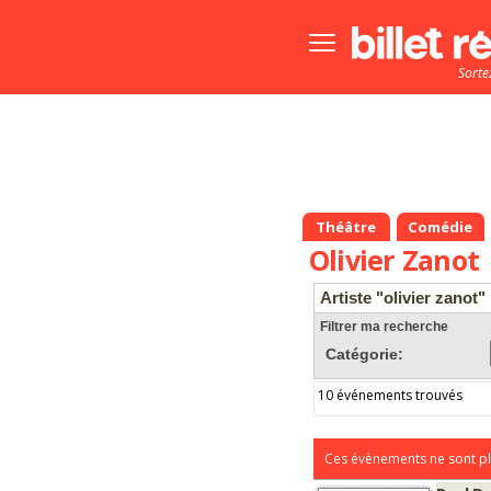
Bouton
menu
Sorte
principale
Théâtre
Comédie
Olivier Zanot
Artiste "olivier zanot"
Filtrer ma recherche
Catégorie:
10 événements trouvés
Ces évènements ne sont pl