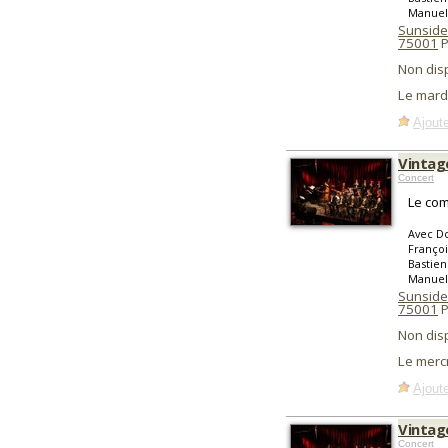
Manuel
Sunside
75001
P
Non dis
Le mard
Ajoute
Vintag
Concert
Le com
Avec Do
Françoi
Bastien
Manuel
Sunside
75001
P
Non dis
Le merc
Ajoute
Vintag
Concert