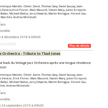
minique Mandin, Olivier Zanot, Thomas Savy, David Sauzay, Jean-
s Deveze,Erick Poirier, Malo Mazurié, Fabien Mary, Julien Ecrepont,
 Ballaz, Michaël Ballue, Jerry Edwards, Martin Berlugue, Florent Gac,
 Marchès, Andrea Michelutti
,
aris
ponible
i 4 décembre 2018 à 00h00
r à ma liste
e Orchestra - Tribute to Thad Jones
e back du Vintage Jazz Orchestra après une longue résidence
ous!
minique Mandin, Olivier Zanot, Thomas Savy, David Sauzay, Jean-
s Deveze, Erick Poirier, Malo Mazurié, Fabien Mary, Julien Ecrepont,
 Ballaz, Michaël Ballue, Jerry Edwards, Martin Berlugue, Florent Gac,
lnik, Andrea Michelutti
,
aris
ponible
i 24 septembre 2019 à 00h00