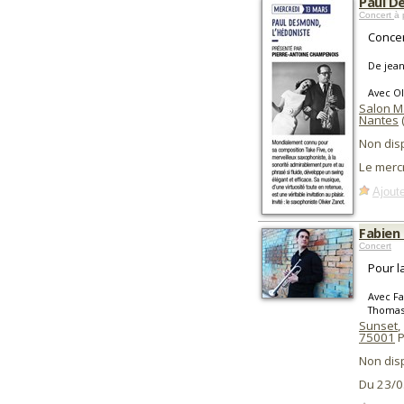
Paul D
Concert
à 
Concer
De jean
Avec Ol
Salon M
Nantes
Non dis
Le merc
Ajoute
Fabien
Concert
Pour l
Avec Fa
Thomas 
Sunset
,
75001
P
Non dis
Du 23/0