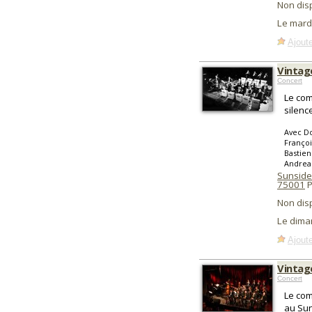
Non dis
Le mard
Ajoute
Vintag
Concert
Le com
silence
Avec Do
Françoi
Bastien
Andrea 
Sunside
75001
P
Non dis
Le dima
Ajoute
Vintag
Concert
Le com
au Sun