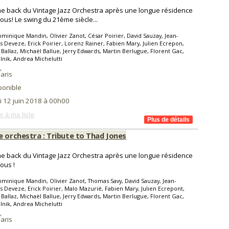
e back du Vintage Jazz Orchestra après une longue résidence
ous! Le swing du 21ème siècle...
minique Mandin, Olivier Zanot, César Poirier, David Sauzay, Jean-
s Deveze, Erick Poirier, Lorenz Rainer, Fabien Mary, Julien Ecrepon,
 Ballaz, Michaël Ballue, Jerry Edwards, Martin Berlugue, Florent Gac,
lnik, Andrea Michelutti
,
aris
ponible
i 12 juin 2018 à 00h00
r à ma liste
e orchestra : Tribute to Thad Jones
e back du Vintage Jazz Orchestra après une longue résidence
ous !
minique Mandin, Olivier Zanot, Thomas Savy, David Sauzay, Jean-
s Deveze, Erick Poirier, Malo Mazurié, Fabien Mary, Julien Ecrepont,
 Ballaz, Michaël Ballue, Jerry Edwards, Martin Berlugue, Florent Gac,
lnik, Andrea Michelutti
,
aris