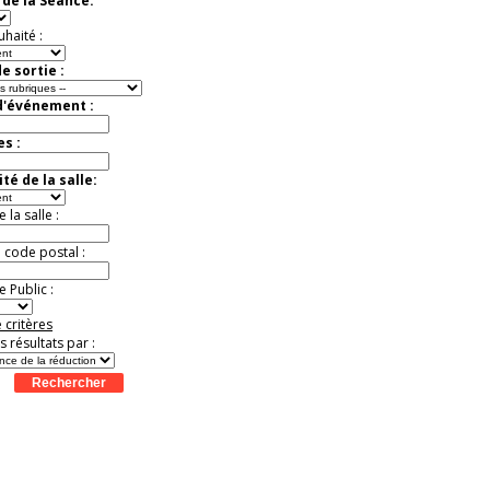
de la Séance:
Jusqu'à -37%
uhaité :
e sortie :
d'événement :
es :
té de la salle:
la salle :
u code postal :
 Public :
 critères
es résultats par :