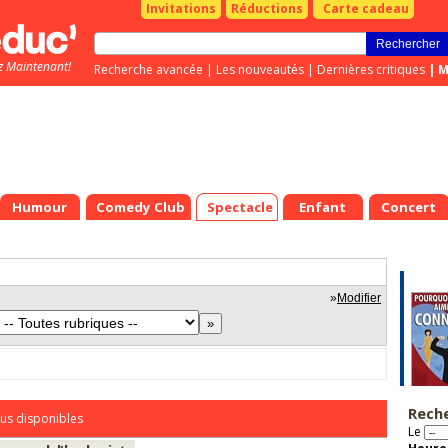
Invitations
Réductions
Carte cadeau
z Maintenant!
Recherche avancée
|
Les nouveautés
|
Dernières critiques
|
M
Humour
Comedy Club
Spectacle
Enfant
Concert
»
Modifier
Rech
us disponibles
Le