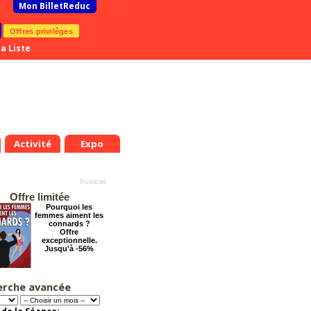
Mon BilletReduc
Offres privilèges
a Liste
Activité
Expo
Offre limitée
Pourquoi les
femmes aiment les
connards ?
Offre
exceptionnelle.
Jusqu'à -56%
erche avancée
Les enfants du
Paradis
Offre
exceptionnelle.