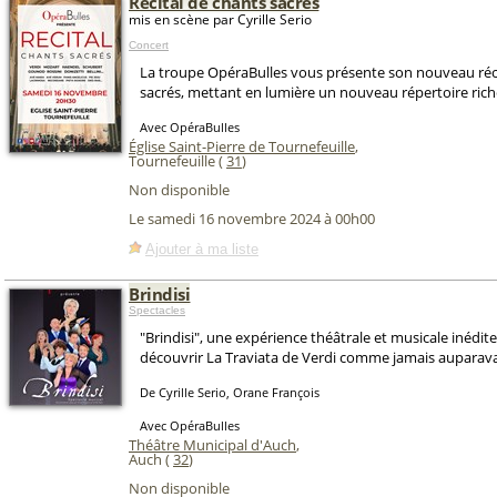
Récital de chants sacrés
mis en scène par Cyrille Serio
Concert
La troupe OpéraBulles vous présente son nouveau réci
sacrés, mettant en lumière un nouveau répertoire ric
Avec OpéraBulles
Église Saint-Pierre de Tournefeuille
,
Tournefeuille (
31
)
Non disponible
Le samedi 16 novembre 2024 à 00h00
Ajouter à ma liste
Brindisi
Spectacles
"Brindisi", une expérience théâtrale et musicale inédite
découvrir La Traviata de Verdi comme jamais auparava
De Cyrille Serio, Orane François
Avec OpéraBulles
Théâtre Municipal d'Auch
,
Auch (
32
)
Non disponible