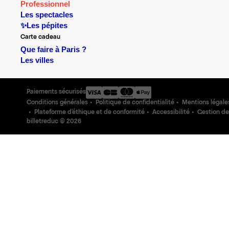
Professionnel
Les spectacles
✨Les pépites
Carte cadeau
Que faire à Paris ?
Les villes
Paiements sécurisés
Conditions générales
Politique de confidentialité
Mentions légale
Plateforme d'éthique et de conformité
Accessibilité
Gestion de
billetreduc ©
2026