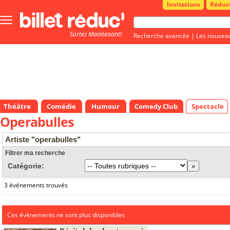
Invitations
Réduc
Bouton
menu
Sortez Maintenant!
principale
Recherche avancée
|
Les nouvea
Théâtre
Comédie
Humour
Comedy Club
Spectacle
Operabulles
Artiste "operabulles"
Filtrer ma recherche
Catégorie:
3 événements trouvés
Ces évènements ne sont plus disponibles