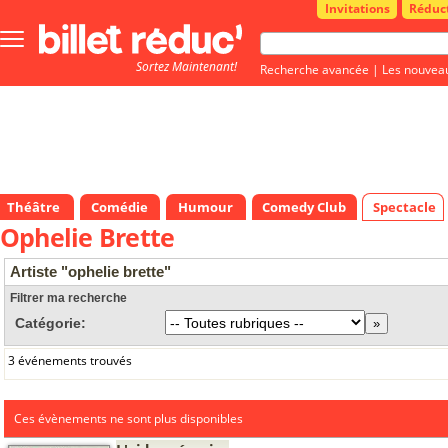
Invitations
Réduc
Bouton
menu
Sortez Maintenant!
principale
Recherche avancée
|
Les nouvea
Théâtre
Comédie
Humour
Comedy Club
Spectacle
Ophelie Brette
Artiste "ophelie brette"
Filtrer ma recherche
Catégorie:
3 événements trouvés
Ces évènements ne sont plus disponibles