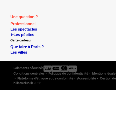
Une question ?
Professionnel
Les spectacles
✨Les pépites
Carte cadeau
Que faire à Paris ?
Les villes
Paiements sécurisés
Conditions générales
Politique de confidentialité
Mentions légale
Plateforme d'éthique et de conformité
Accessibilité
Gestion de
billetreduc ©
2026