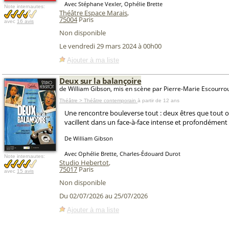
Avec Stéphane Vexler, Ophélie Brette
Note internautes:
Théâtre Espace Marais
,
75004
Paris
avec
16 avis
Non disponible
Le vendredi 29 mars 2024 à 00h00
Ajouter à ma liste
Deux sur la balançoire
de William Gibson, mis en scène par Pierre-Marie Escourro
Théâtre > Théâtre contemporain
à partir de 12 ans
Une rencontre bouleverse tout : deux êtres que tout 
vacillent dans un face-à-face intense et profondémen
De William Gibson
Avec Ophélie Brette, Charles-Édouard Durot
Note internautes:
Studio Hebertot
,
75017
Paris
avec
15 avis
Non disponible
Du 02/07/2026 au 25/07/2026
Ajouter à ma liste