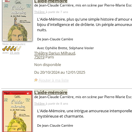
L'aide-mémoire
de Jean-Claude Carrière, mis en scène par Pierre-Marie Es
Théâtre
à partir de 7 ans
L'Aide-Mémoire, plus qu'une simple histoire d'amour e
bijou d'intelligence et de drôlerie. Un périple amoureux
nuits.
De Jean-Claude Carrière
Note internautes:
Avec Ophélie Brette, Stéphane Vexler
Théâtre Darius Milhaud
,
avec
16 avis
75019
Paris
Non disponible
Du 20/10/2024 au 12/01/2025
Ajouter à ma liste
L'aide-mémoire
de Jean-Claude Carrière, mis en scène par Pierre-Marie Es
Théâtre
à partir de 8 ans
L'Aide-Mémoire, une intrigue amoureuse intemporelle
mystérieuse et charmante.
De Jean-Claude Carrière