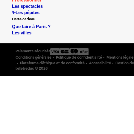
Professionnel
Les spectacles
✨Les pépites
Carte cadeau
Que faire à Paris ?
Les villes
Paiements sécurisés
Conditions générales
Politique de confidentialité
Mentions légale
Plateforme d'éthique et de conformité
Accessibilité
Gestion de
billetreduc ©
2026