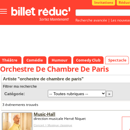
Invitations
Réduc
Bouton
menu
Sortez Maintenant!
principale
Recherche avancée
|
Les nouvea
Théâtre
Comédie
Humour
Comedy Club
Spectacle
Orchestre De Chambre De Paris
Artiste "orchestre de chambre de paris"
Filtrer ma recherche
Catégorie:
3 événements trouvés
Music-Hall
direction musicale Hervé Niquet
Concert > Musique classique