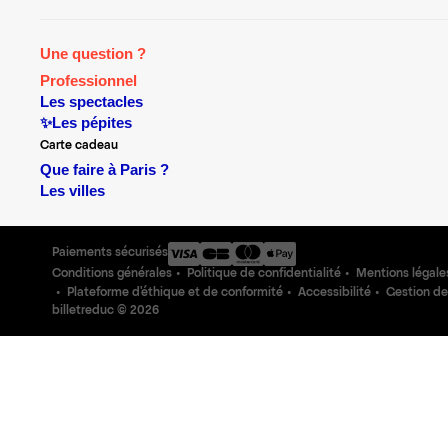
Une question ?
Professionnel
Les spectacles
✨Les pépites
Carte cadeau
Que faire à Paris ?
Les villes
Paiements sécurisés
Conditions générales
Politique de confidentialité
Mentions légale
Plateforme d'éthique et de conformité
Accessibilité
Gestion de
billetreduc ©
2026