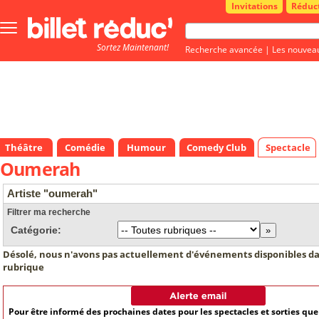
Invitations
Réduc
Bouton
menu
Sortez Maintenant!
principale
Recherche avancée
|
Les nouvea
Théâtre
Comédie
Humour
Comedy Club
Spectacle
Oumerah
Artiste "oumerah"
Filtrer ma recherche
Catégorie:
Désolé, nous n'avons pas actuellement d'événements disponibles da
rubrique
Pour être informé des prochaines dates pour les spectacles et sorties qu