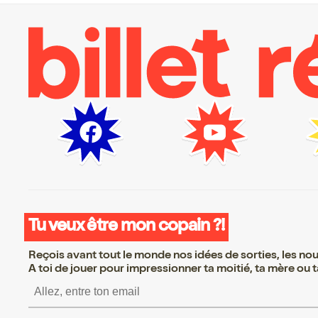
Tu veux être mon copain ?!
Reçois avant tout le monde nos idées de sorties, les nouv
A toi de jouer pour impressionner ta moitié, ta mère ou ta
S’inscrire S’inscrire S’