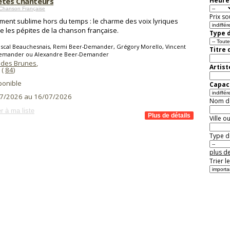
ètes Chanteurs
Heure 
 Chanson Française
Prix so
ent sublime hors du temps : le charme des voix lyriques
e les pépites de la chanson française.
Type d
ascal Beauchesnais, Remi Beer-Demander, Grégory Morello, Vincent
Titre 
emander ou Alexandre Beer-Demander
 des Brunes
,
Artist
(
84
)
ponible
Capaci
7/2026 au 16/07/2026
Nom de 
r à ma liste
Ville o
Type de
plus de
Trier l