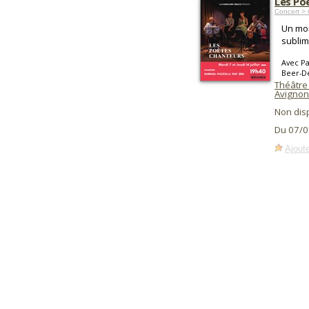
Les Po
Concert >
Un mom
sublim
Avec P
Beer-D
Théâtre
Avignon
Non dis
Du 07/0
Ajoute