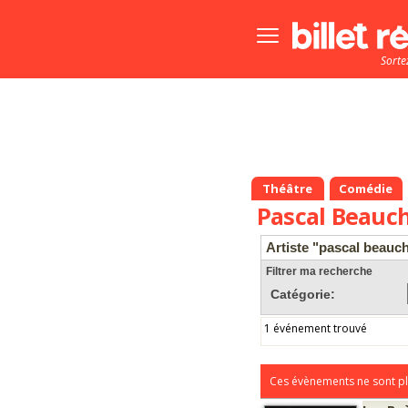
Bouton
menu
Sorte
principale
Théâtre
Comédie
Pascal Beauc
Artiste "pascal beauc
Filtrer ma recherche
Catégorie:
1 événement trouvé
Ces évènements ne sont pl