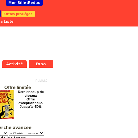
Mon BilletReduc
Offres privilèges
a Liste
Activité
Expo
Offre limitée
Dernier coup de
ciseaux
Offre
exceptionnelle.
Jusqu'à -50%
erche avancée
Pourquoi les
femmes aiment les
connards ?
Offre