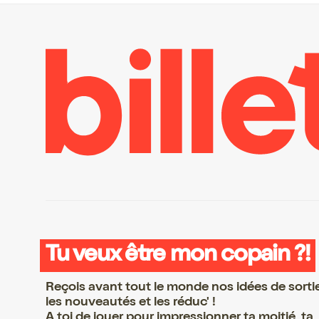
Tu veux être mon copain ?!
Reçois avant tout le monde nos idées de sorti
les nouveautés et les réduc' !
A toi de jouer pour impressionner ta moitié, ta