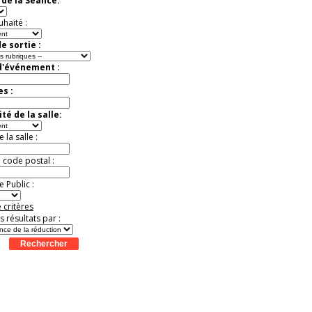
de la Séance:
exceptionnelle.
Jusqu'à -56%
uhaité :
e sortie :
d'événement :
es :
té de la salle:
la salle :
u code postal :
 Public :
 critères
es résultats par :