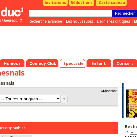
Invitations
Réductions
Carte cadeau
z Maintenant!
Recherche avancée
|
Les nouveautés
|
Dernières critiques
|
M
Humour
Comedy Club
Spectacle
Enfant
Concert
hesnais
hesnais"
»
Modifier
Rech
us disponibles
Le