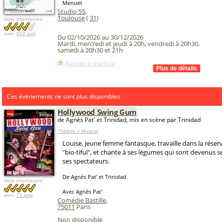
Menuet
Studio 55
,
Toulouse
(
31
)
Note internautes:
avec
919 avis
Du 02/10/2026 au 30/12/2026
Mardi, mercredi et jeudi à 20h, vendredi à 20h30,
samedi à 20h30 et 21h
Ajouter à ma liste
Ces évènements ne sont plus disponibles
Hollywood Swing Gum
de Agnès Pat' et Trinidad, mis en scène par Trinidad
Théâtre > Musical
Louise, jeune femme fantasque, travaille dans la réserv
"bio-tiful", et chante à ses légumes qui sont devenus s
ses spectateurs.
De Agnès Pat' et Trinidad
Note internautes:
Avec Agnès Pat'
avec
71 avis
Comédie Bastille
,
75011
Paris
Non disponible