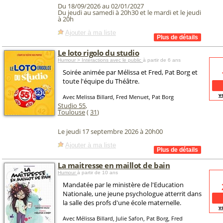
Du 18/09/2026 au 02/01/2027
Du jeudi au samedi à 20h30 et le mardi et le jeudi
à 20h
Ajouter à ma liste
Le loto rigolo du studio
Humour > Intéractions avec le public
à partir de 6 ans
Soirée animée par Mélissa et Fred, Pat Borg et
toute l'équipe du Théâtre.
v
Avec Melissa Billard, Fred Menuet, Pat Borg
Studio 55
,
Toulouse
(
31
)
Le jeudi 17 septembre 2026 à 20h00
Ajouter à ma liste
La maitresse en maillot de bain
Humour
à partir de 10 ans
Mandatée par le ministère de l'Education
Nationale, une jeune psychologue atterrit dans
la salle des profs d'une école maternelle.
v
Avec Mélissa Billard, Julie Safon, Pat Borg, Fred