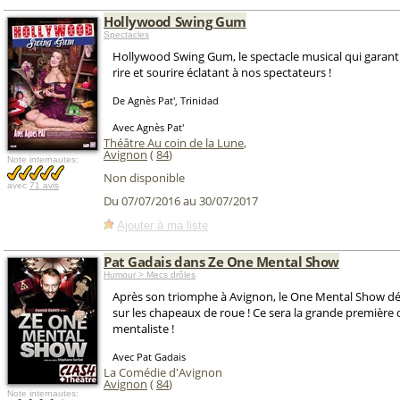
Hollywood Swing Gum
Spectacles
Hollywood Swing Gum, le spectacle musical qui garanti
rire et sourire éclatant à nos spectateurs !
De Agnès Pat', Trinidad
Avec Agnès Pat'
Théâtre Au coin de la Lune
,
Avignon
(
84
)
Note internautes:
Non disponible
avec
71 avis
Du 07/07/2016 au 30/07/2017
Ajouter à ma liste
Pat Gadais dans Ze One Mental Show
Humour > Mecs drôles
Après son triomphe à Avignon, le One Mental Show dé
sur les chapeaux de roue ! Ce sera la grande premièr
mentaliste !
Avec Pat Gadais
La Comédie d'Avignon
Avignon
(
84
)
Note internautes: