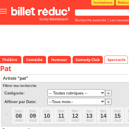
Invitations
Réduc
Bouton
menu
Sortez Maintenant!
principale
Recherche avancée
|
Les nouvea
Théâtre
Comédie
Humour
Comedy Club
Spectacle
Pat
Artiste "pat"
Filtrer ma recherche
Catégorie:
Affiner par Date:
Sam.
Dim.
Lun.
Mar.
Mer.
Jeu.
Ven.
Sam.
«
08
09
10
11
12
13
14
15
Août
Août
Août
Août
Août
Août
Août
Août