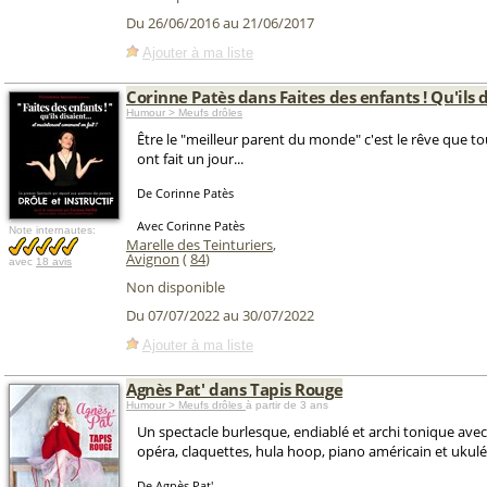
Du 26/06/2016 au 21/06/2017
Ajouter à ma liste
Corinne Patès dans Faites des enfants ! Qu'ils d
Humour > Meufs drôles
Être le "meilleur parent du monde" c'est le rêve que to
ont fait un jour...
De Corinne Patès
Avec Corinne Patès
Note internautes:
Marelle des Teinturiers
,
Avignon
(
84
)
avec
18 avis
Non disponible
Du 07/07/2022 au 30/07/2022
Ajouter à ma liste
Agnès Pat' dans Tapis Rouge
Humour > Meufs drôles
à partir de 3 ans
Un spectacle burlesque, endiablé et archi tonique ave
opéra, claquettes, hula hoop, piano américain et ukul
De Agnès Pat'