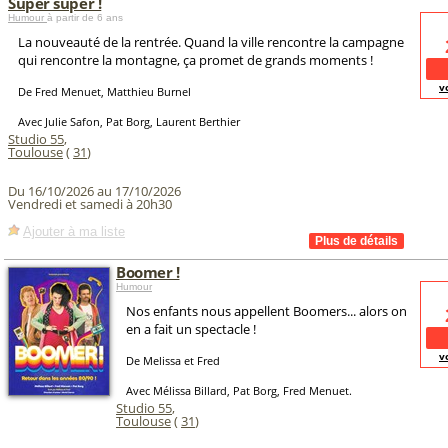
Super super !
Humour
à partir de 6 ans
La nouveauté de la rentrée. Quand la ville rencontre la campagne
qui rencontre la montagne, ça promet de grands moments !
v
De Fred Menuet, Matthieu Burnel
Avec Julie Safon, Pat Borg, Laurent Berthier
Studio 55
,
Toulouse
(
31
)
Du 16/10/2026 au 17/10/2026
Vendredi et samedi à 20h30
Ajouter à ma liste
Boomer !
Humour
Nos enfants nous appellent Boomers... alors on
en a fait un spectacle !
v
De Melissa et Fred
Avec Mélissa Billard, Pat Borg, Fred Menuet.
Studio 55
,
Toulouse
(
31
)