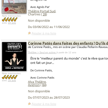
Avec Agnès Pat'
Théâtre Portail Sud
,
Chartres (
28
)
Note internautes:
Non disponible
avec
16 avis
Du 03/06/2022 au 11/06/2022
Ajouter à ma liste
Corinne Patès dans Faites des enfants ! Qu'ils d
de Corinne Patès,, mis en scène par Claudia Pellarin-Raveau
Théâtre > Seul en scène
à partir de 12 ans
Être le "meilleur parent du monde" c'est le rêve que to
ont fait un jour...
De Corinne Patès,
Note internautes:
Avec Corinne Patès
avec
18 avis
Alya Théâtre
,
Avignon
(
84
)
Non disponible
Du 07/07/2023 au 28/07/2023
Ajouter à ma liste