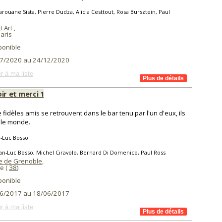
rouane Sista, Pierre Dudza, Alicia Cesttout, Rosa Bursztein, Paul
l
t Art
,
aris
ponible
7/2020 au 24/12/2020
r à ma liste
ir et merci 1
 fidèles amis se retrouvent dans le bar tenu par l'un d'eux, ils
 le monde.
-Luc Bosso
an-Luc Bosso, Michel Ciravolo, Bernard Di Domenico, Paul Ross
 de Grenoble
,
e (
38
)
ponible
6/2017 au 18/06/2017
r à ma liste