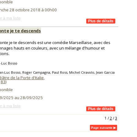
ponible
nche 28 octobre 2018 à 00h00
r à ma liste
onte je te descends
monte je te descends est une comédie Marseillaise, avec des
nages hauts en couleurs, avec un mélange d'humour et
ions.
-Luc Bosso
an-Luc Bosso, Roger Campagna, Paul Ross, Michel Ciravolo, Jean Garcia
âtre de la Porte d'Italie
,
(
83
)
ponible
9/2025 au 28/09/2025
r à ma liste
1
/
2
/
3