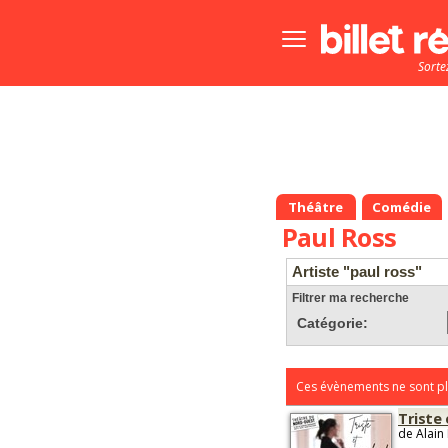
Bouton
menu
Sorte
principale
Théâtre
Comédie
Paul Ross
Artiste "paul ross"
Filtrer ma recherche
Catégorie:
Ces évènements ne sont pl
Triste
de Alain