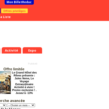
Mon BilletReduc
Offres privilèges
a Liste
Activité
Expo
Offre limitée
Le Grand Hôtel des
Rêves présente :
Jules Verne, Le
Voyage
Extraordinaire
Activité à vivre !
Promo exclusive ! .
Jusqu'à -13%
erche avancée
Éternelle Notre-
Dame : Une
expédition
immersive en réalité