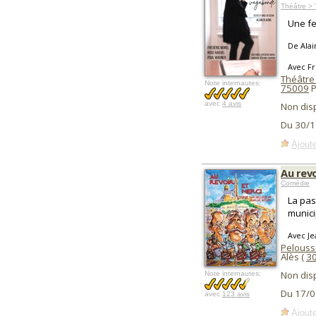
Théâtre >
Une fe
De Alai
Avec Fr
Théâtre
Note internautes:
75009
P
avec
4 avis
Non dis
Du 30/1
Ajoute
Au revo
Comédie
La pas
munici
Avec Je
Pelouss
Alès (
3
Non dis
Note internautes:
Du 17/0
avec
123 avis
Ajoute