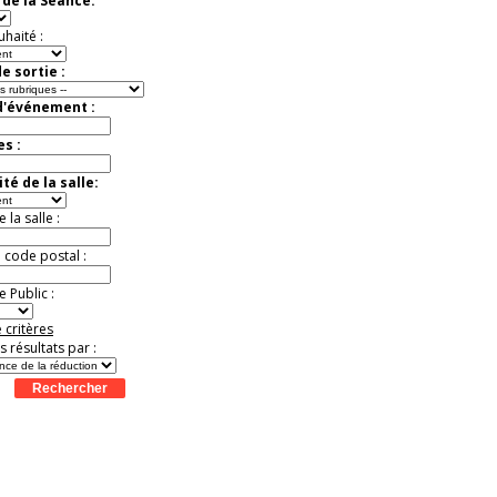
de la Séance:
virtuelle à la Cité de
l'Histoire
uhaité :
Expérience unique !
Offre
promotionnelle.
e sortie :
Jusqu'à -35%
d'événement :
es :
té de la salle:
la salle :
u code postal :
 Public :
 critères
es résultats par :