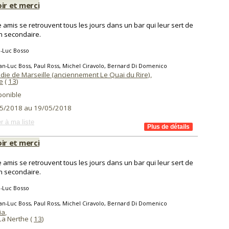
ir et merci
 amis se retrouvent tous les jours dans un bar qui leur sert de
 secondaire.
-Luc Bosso
an-Luc Boss, Paul Ross, Michel Ciravolo, Bernard Di Domenico
die de Marseille (anciennement Le Quai du Rire)
,
e
(
13
)
ponible
5/2018 au 19/05/2018
r à ma liste
ir et merci
 amis se retrouvent tous les jours dans un bar qui leur sert de
 secondaire.
-Luc Bosso
an-Luc Boss, Paul Ross, Michel Ciravolo, Bernard Di Domenico
ia
,
La Nerthe (
13
)