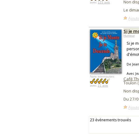
Non dis
avec
123 avis
Le dima
Ajoute
Si je m
Humour
Si je 
person
d'émot
De Jean
Avec Je
Note internautes:
Café Thé
Toulon 
avec
21 avis
Non dis
Du 27/0
Ajoute
23 événements trouvés