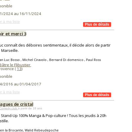
ponible
1/2024 au 16/11/2024
r à ma liste
ir et merci 3
uc connaît des déboires sentimentaux, il décide alors de partir
e Marseille.
an Luc Bosso , Michel Ciravolo , Bernard Di domenico , Paul Ross
âtre le Flibustier
,
Provence (
13
)
ponible
4/2016 au 01/04/2017
r à ma liste
lagues de cristal
Comedy club
à partir de 18 ans
 Stand-Up 100% Manga & Pop-culture ! Tous les jeudis à 20h
tille.
ien la Brocante, Walid Rebeudepoche