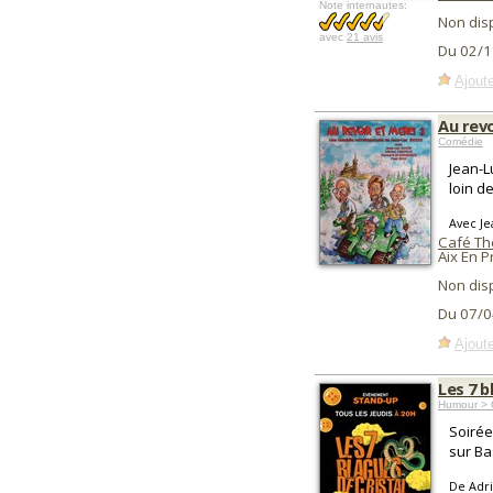
Note internautes:
Non dis
avec
21 avis
Du 02/1
Ajoute
Au revo
Comédie
Jean-L
loin d
Avec Je
Café Thé
Aix En 
Non dis
Du 07/0
Ajoute
Les 7 b
Humour > 
Soirée
sur Bas
De Adr