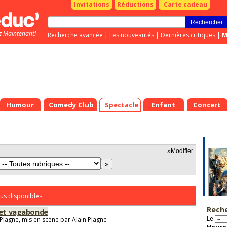
Invitations
Réductions
Carte cadeau
z Maintenant!
Recherche avancée
|
Les nouveautés
|
Dernières critiques
|
M
Humour
Comedy Club
Spectacle
Enfant
Concert
»
Modifier
us disponibles
Rech
 et vagabonde
Le
 Plagne, mis en scène par Alain Plagne