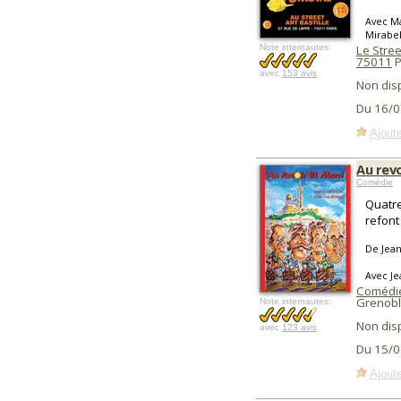
Avec Ma
Mirabe
Note internautes:
Le Stree
75011
P
avec
153 avis
Non dis
Du 16/0
Ajoute
Au revo
Comédie
Quatre
refont
De Jean
Avec Je
Comédie
Grenobl
Note internautes:
Non dis
avec
123 avis
Du 15/0
Ajoute