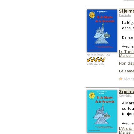
Si je m
Comédie
La lég
escali
De Jean
Avec Je
Le Théâ
Marseill
Note internautes:
Non dis
avec
21 avis
Le same
Ajoute
Si je m
Comédie
À Marse
surtou
toujou
Avec Je
L'Archa
Marseill