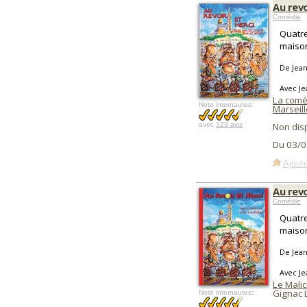
Au revo
Comédie
Quatre
maison
De Jean
Avec Je
La comé
Note internautes:
Marseill
avec
123 avis
Non dis
Du 03/0
Ajoute
Au revo
Comédie
Quatre
maison
De Jean
Avec Je
Le Malic
Gignac 
Note internautes: