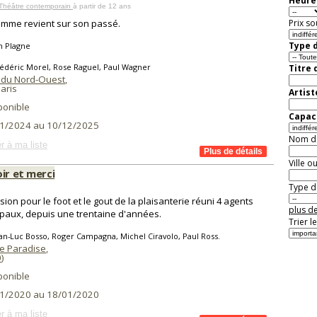
Heure 
 Théâtre contemporain
à partir de 12 ans
mme revient sur son passé.
Prix so
Type d
n Plagne
édéric Morel, Rose Raguel, Paul Wagner
Titre 
 du Nord-Ouest
,
aris
Artist
ponible
Capaci
1/2024 au 10/12/2025
Nom de 
r à ma liste
Ville o
ir et merci
Type de
sion pour le foot et le gout de la plaisanterie réuni 4 agents
plus de
paux, depuis une trentaine d'années.
Trier l
an-Luc Bosso, Roger Campagna, Michel Ciravolo, Paul Ross.
e Paradise
,
0
)
ponible
1/2020 au 18/01/2020
r à ma liste