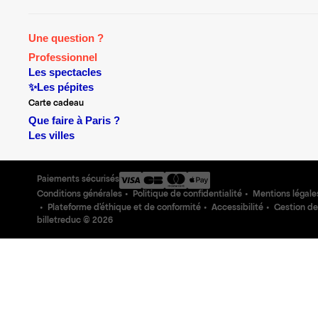
Une question ?
Professionnel
Les spectacles
✨Les pépites
Carte cadeau
Que faire à Paris ?
Les villes
Paiements sécurisés
Conditions générales
Politique de confidentialité
Mentions légale
Plateforme d'éthique et de conformité
Accessibilité
Gestion de
billetreduc ©
2026