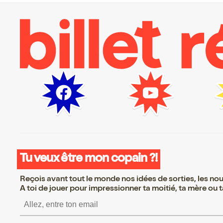
Tu veux être mon copain ?!
Reçois avant tout le monde nos idées de sorties, les nouv
A toi de jouer pour impressionner ta moitié, ta mère ou ta
S’inscrire S’inscrire S’