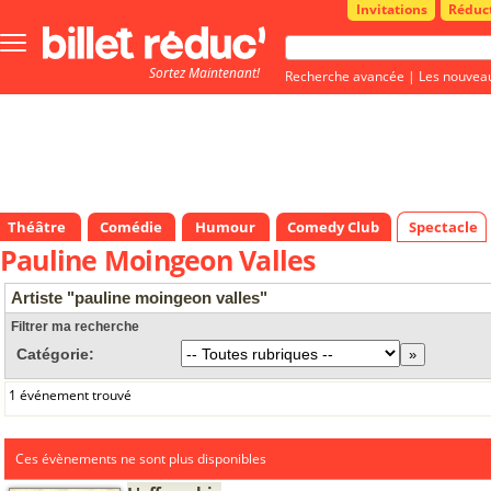
Invitations
Réduc
Bouton
menu
Sortez Maintenant!
principale
Recherche avancée
|
Les nouvea
Théâtre
Comédie
Humour
Comedy Club
Spectacle
Pauline Moingeon Valles
Artiste "pauline moingeon valles"
Filtrer ma recherche
Catégorie:
1 événement trouvé
Ces évènements ne sont plus disponibles