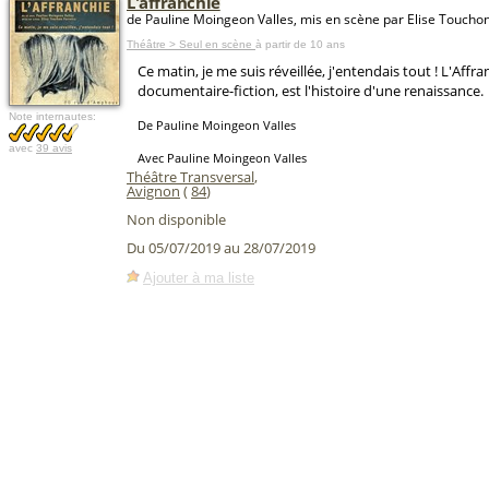
L'affranchie
de Pauline Moingeon Valles, mis en scène par Elise Touchon
Théâtre > Seul en scène
à partir de 10 ans
Ce matin, je me suis réveillée, j'entendais tout ! L'Affra
documentaire-fiction, est l'histoire d'une renaissance.
Note internautes:
De Pauline Moingeon Valles
avec
39 avis
Avec Pauline Moingeon Valles
Théâtre Transversal
,
Avignon
(
84
)
Non disponible
Du 05/07/2019 au 28/07/2019
Ajouter à ma liste