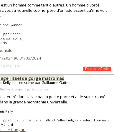
 est un homme comme tant d'autres. Un homme divorcé,
lé avec sa nouvelle copine, père d'un adolescent qu'il ne voit
.
elope Skinner
ilippe Bodet
de Belleville
,
aris
ponible
1/2024 au 31/03/2024
r à ma liste
tage rituel de gorge matromas
s Kelly, mis en scène par Guillaume Gatteau
Théâtre classique
à partir de 14 ans
est entré dans la vie par la petite porte et a de suite trouvé
dans la grande monotonie universelle.
is Kelly
ilippe Bodet, Emmanuelle Briffaud, Gilles Gelgon, Frédéric Louineau,
 Ménard
ie - Le Hangar
,