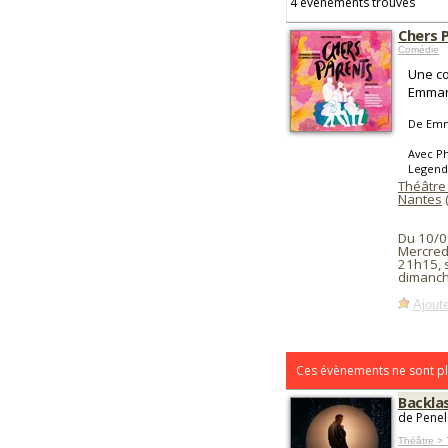
4 événements trouvés
Chers 
Comédie
Une co
Emmanu
De Emm
Avec Ph
Legendr
Théâtre
Nantes
Du 10/0
Mercredi
21h15, 
dimanch
Ajoute
Ces évènements ne sont pl
Backla
de Penel
Théâtre > 