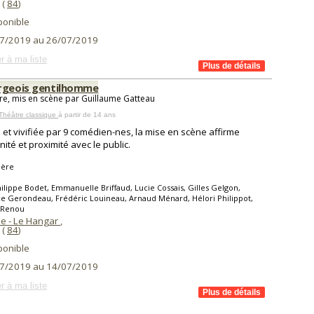
(
84
)
ponible
7/2019 au 26/07/2019
r à ma liste
rgeois gentilhomme
re, mis en scène par Guillaume Gatteau
Théâtre classique
à partir de 14 ans
 et vivifiée par 9 comédien-nes, la mise en scène affirme
ité et proximité avec le public.
ière
ilippe Bodet, Emmanuelle Briffaud, Lucie Cossais, Gilles Gelgon,
e Gerondeau, Frédéric Louineau, Arnaud Ménard, Hélori Philippot,
 Renou
ie - Le Hangar
,
(
84
)
ponible
7/2019 au 14/07/2019
r à ma liste