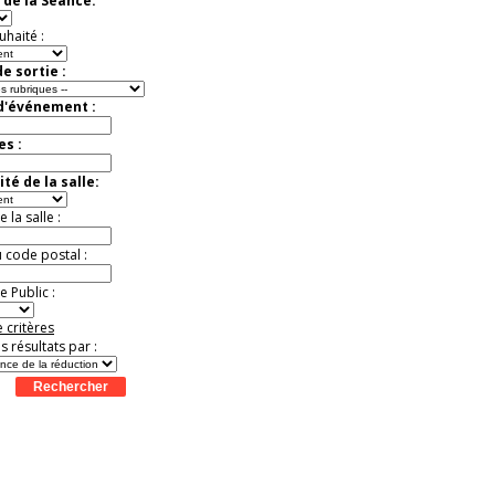
 de la Séance:
exceptionnelle.
Jusqu'à -50%
uhaité :
e sortie :
 d'événement :
es :
té de la salle:
la salle :
u code postal :
 Public :
 critères
es résultats par :