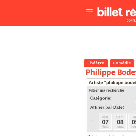
Bouton
menu
Sorte
principale
Théâtre
Comédie
Philippe Bode
Artiste "philippe bode
Filtrer ma recherche
Catégorie:
Affiner par Date:
Ven.
Sam.
Di
«
07
08
0
Août
Août
Ao