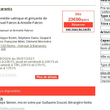
Heure
Prix so
Parents
Dès
Type d
médie satirique et grinçante de
23€00
/pers
el Patron & Armelle Patron
Titre
voir tous les tarifs
anuel et Armelle Patron
Artist
ilippe Bodet, Stéphane Evans, Gaspard
Capaci
e, Françoise Milet, Clément Morinière
 100 Noms - Hangar à Bananes
,
Nom de 
(
44
)
Ville o
9/2026 au 30/01/2027
 à 20h15, jeudi et vendredi à 20h15 et
samedi à 19h, 20h15 et 21h15,
Type de
e à 17h15
plus de
r à ma liste
Trier l
us disponibles
sh
ope Skinner, mis en scène par Guillaume Doucet, Bérangère Notta
Théâtre contemporain