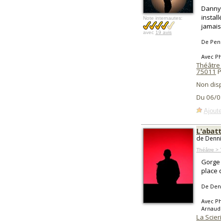
Danny
instal
Note internautes:
jamais
avec
19 avis
De Pen
Avec Ph
Théâtre 
75011
P
Non dis
Du 06/0
Ajoute
L'abat
de Denni
Théâtre > 
Gorge 
place 
De Denn
Avec Ph
Arnaud
La Scier