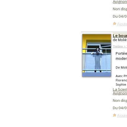
Avignon
Non dis
Du 04/0
Ajoute
Le bou
de Moliè
Théâtre > 
Portée
modern
De Mol
Avec Ph
Florenc
Sophie
La Scier
Avignon
Non dis
Du 04/0
Ajoute