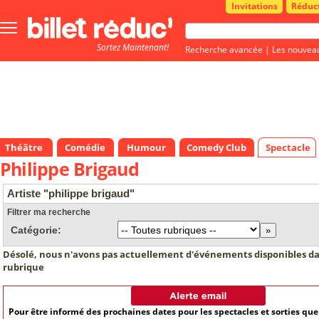
Invitations
Réduc
Bouton
menu
Sortez Maintenant!
principale
Recherche avancée
|
Les nouvea
Théâtre
Comédie
Humour
Comedy Club
Spectacle
Philippe Brigaud
Artiste "philippe brigaud"
Filtrer ma recherche
Catégorie:
Désolé, nous n'avons pas actuellement d'événements disponibles da
rubrique
Pour être informé des prochaines dates pour les spectacles et sorties qu