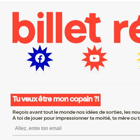
Tu veux être mon copain ?!
Reçois avant tout le monde nos idées de sorties, les nouv
A toi de jouer pour impressionner ta moitié, ta mère ou ta
S’inscrire S’inscrire S