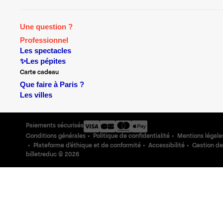
Une question ?
Professionnel
Les spectacles
✨Les pépites
Carte cadeau
Que faire à Paris ?
Les villes
Paiements sécurisés
Conditions générales
Politique de confidentialité
Mentions légale
Plateforme d'éthique et de conformité
Accessibilité
Gestion de
billetreduc ©
2026