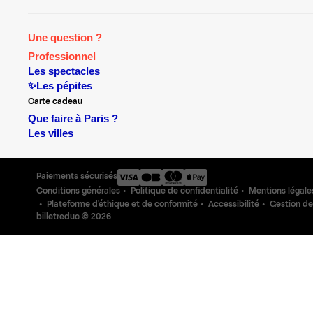
Une question ?
Professionnel
Les spectacles
✨Les pépites
Carte cadeau
Que faire à Paris ?
Les villes
Paiements sécurisés
Conditions générales
Politique de confidentialité
Mentions légale
Plateforme d'éthique et de conformité
Accessibilité
Gestion de
billetreduc ©
2026