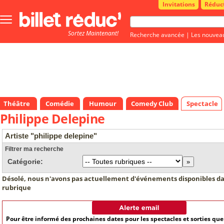
Invitations
Réduc
Bouton
menu
Sortez Maintenant!
principale
Recherche avancée
|
Les nouvea
Théâtre
Comédie
Humour
Comedy Club
Spectacle
Philippe Delepine
Artiste "philippe delepine"
Filtrer ma recherche
Catégorie:
Désolé, nous n'avons pas actuellement d'événements disponibles da
rubrique
Pour être informé des prochaines dates pour les spectacles et sorties qu