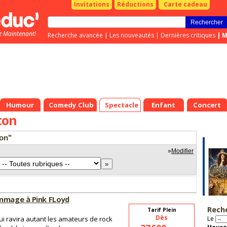
Invitations
Réductions
Carte cadeau
z Maintenant!
Recherche avancée
|
Les nouveautés
|
Dernières critiques
|
M
Humour
Comedy Club
Spectacle
Enfant
Concert
ton
ton"
»
Modifier
ommage à Pink FLoyd
Rech
Tarif Plein
Dès
i ravira autant les amateurs de rock
Le