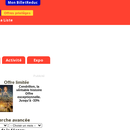
Mon BilletReduc
Offres privilèges
a Liste
Activité
Expo
Offre limitée
Cendrillon, la
véritable histoire
Offre
exceptionnelle.
Jusqu'à -33%
erche avancée
Dernier coup de
ciseaux
Offre
exceptionnelle.