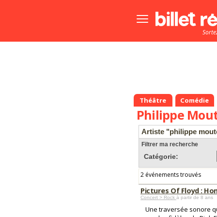
Bouton
menu
Sorte
principale
Théâtre
Comédie
Philippe Mou
Artiste "philippe mou
Filtrer ma recherche
Catégorie:
2 événements trouvés
Pictures Of Floyd : H
Concert > Rock
à partir de 8 ans
Une traversée sonore qu