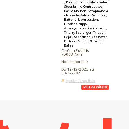
, Direction musicale: Frederik
Steenbrink, Contrebasse:
Basile Mouton, Saxophone &
clarinette: Adrien Sanchez ,
Batterie & percussions:
Nicolas Grupp,
Arrangements: Cyrille Lehn,
Thierry Boulanger, Thibault
Lepri, Sebastiaan Koolhoven,
Philippe Maniez & Bastien
Ballaz
Cinéma Publicis
,
75008
Paris
Non disponible
Du 19/12/2023 au
30/12/2023
Ajouter à ma liste