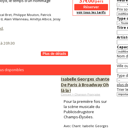
37€00
Heure
 Floyd, le temps d'un hommage
/pers
Prix so
voir tous les tarifs
cal Bret, Philippe Mouton, Patrick
Type d
 Alain Villanneau, Amétys Albice, Jessy
Titre
ud
,
Artist
7 à 20h30
Capaci
Nom de 
Ville o
us disponibles
Type de
Isabelle Georges chante
De Paris à Broadway Oh
plus de
Trier l
là la !
Concert > Chanson Française
Pour la première fois sur
la scène musicale du
Publicisdrugstore
Champs-Élysées.
Avec Chant: Isabelle Georges