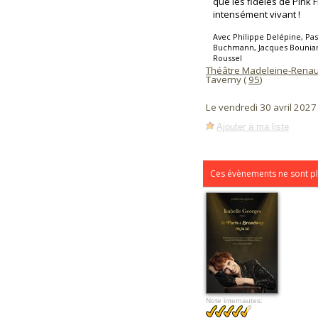
que les fidèles de Pink
intensément vivant !
Avec Philippe Delépine, Pas
Buchmann, Jacques Bouniard,
Roussel
Théâtre Madeleine-Rena
Taverny (
95
)
Le vendredi 30 avril 202
Ajouter à ma liste
Ces évènements ne sont pl
Note internautes: