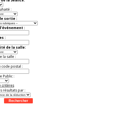
 de la Séance:
Jusqu'à -50%
uhaité :
e sortie :
 d'événement :
es :
té de la salle:
la salle :
u code postal :
 Public :
 critères
es résultats par :