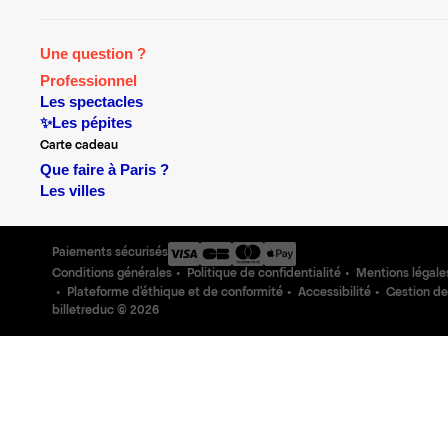
Une question ?
Professionnel
Les spectacles
✨Les pépites
Carte cadeau
Que faire à Paris ?
Les villes
Paiements sécurisés
Conditions générales
Politique de confidentialité
Mentions légale
Plateforme d'éthique et de conformité
Accessibilité
Gestion de
billetreduc ©
2026