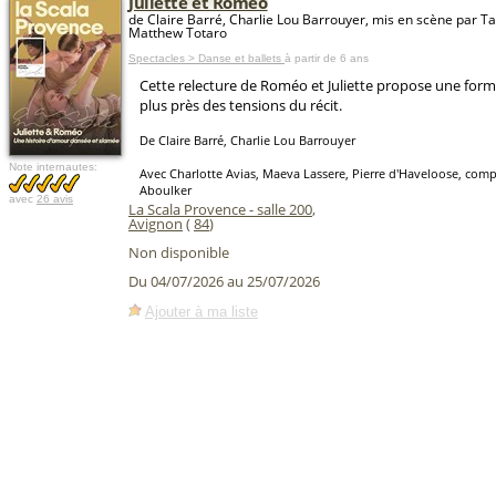
Juliette et Roméo
de Claire Barré, Charlie Lou Barrouyer, mis en scène par 
Matthew Totaro
Spectacles > Danse et ballets
à partir de 6 ans
Cette relecture de Roméo et Juliette propose une form
plus près des tensions du récit.
De Claire Barré, Charlie Lou Barrouyer
Note internautes:
Avec Charlotte Avias, Maeva Lassere, Pierre d'Haveloose, comp
Aboulker
avec
26 avis
La Scala Provence - salle 200
,
Avignon
(
84
)
Non disponible
Du 04/07/2026 au 25/07/2026
Ajouter à ma liste