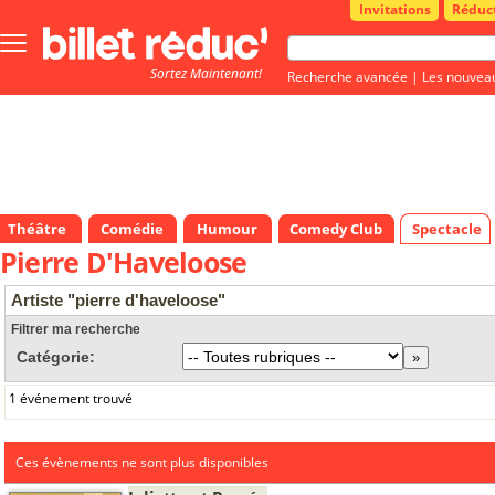
Invitations
Réduc
Bouton
menu
Sortez Maintenant!
principale
Recherche avancée
|
Les nouvea
Théâtre
Comédie
Humour
Comedy Club
Spectacle
Pierre D'Haveloose
Artiste "pierre d'haveloose"
Filtrer ma recherche
Catégorie:
1 événement trouvé
Ces évènements ne sont plus disponibles