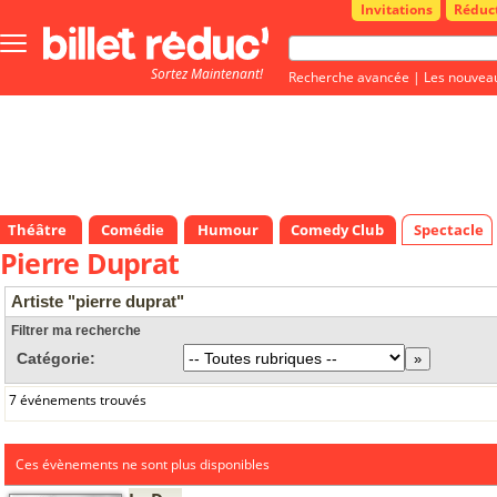
Invitations
Réduc
Bouton
menu
Sortez Maintenant!
principale
Recherche avancée
|
Les nouvea
Théâtre
Comédie
Humour
Comedy Club
Spectacle
Pierre Duprat
Artiste "pierre duprat"
Filtrer ma recherche
Catégorie:
7 événements trouvés
Ces évènements ne sont plus disponibles