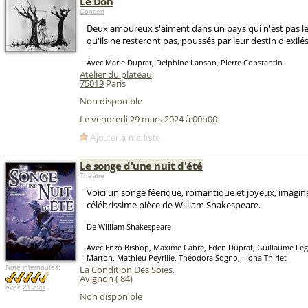
Le Don
Concert
Deux amoureux s'aiment dans un pays qui n'est pas le l
qu'ils ne resteront pas, poussés par leur destin d'exilés
Avec Marie Duprat, Delphine Lanson, Pierre Constantin
Atelier du plateau
,
75019
Paris
Non disponible
Le vendredi 29 mars 2024 à 00h00
Ajouter à ma liste
Le songe d'une nuit d'été
Théâtre
Voici un songe féerique, romantique et joyeux, imaginé
célébrissime pièce de William Shakespeare.
De William Shakespeare
Avec Enzo Bishop, Maxime Cabre, Eden Duprat, Guillaume Lega
Marton, Mathieu Peyrille, Théodora Sogno, Iliona Thiriet
Note internautes:
La Condition Des Soies
,
Avignon
(
84
)
avec
21 avis
Non disponible