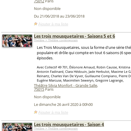
75012
Paris
Non disponible
Du 21/06/2018 au 23/06/2018
Ajouter à ma liste
Les trois mousquetaires - Saisons 5 et 6
Théâtre > Théâtre contemporain
Les Trois Mousquetaires, sous la forme d'une série thé
populaire et drôle qui compte en tout 6 saisons (6 spec
épisodes.
Avec Collectif 49 701, Éléonore Arnaud, Robin Causse, Kristin
Antonin Fadinard, Clara Hédouin, Jade Herbulot, Maxime Le G
Reinartz, Charles Van De Vyver, Guillaume Compiano, Pierre D
Eugène Marcuse, Maximilien Seweryn, Gregoire Lagrange,
Théâtre Silvia Monfort - Grande Salle
,
75015
Paris
Non disponible
Le dimanche 26 avril 2020 à 00h00
Ajouter à ma liste
Les trois mousquetaires - Saison 4
Théâtre > Théâtre contemporain