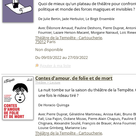
Quoi de mieux qu'un plateau de théâtre pour confron
politique et monde des forces magiques et invisibles ?
De Julie Bertin, Jade Herbulot, Le Birgit Ensemble
Avec Éléonore Arnaud, Pauline Deshons, Pierre Duprat, Anton
Fournier, Lazare Herson-Macarel, Morgane Nairaud, Loïc Riew
Théâtre de la Tempête - Cartoucherie
,
75012
Paris
Non disponible
Du 09/03/2022 au 27/03/2022
Ajouter à ma liste
Contes d'amour, de folie et de mort
Théâtre > Lecture
La nuit tombe sur la saison du théâtre de la Tempête. 
une fois le rideau tiré ?
De Horacio Quiroga
Avec Pierre Duprat, Géraldine Martineau, Anissa Kaki, Bruno Bl
Fall, Lisa Pajon, Océane Mozas, Pierre-Alain Chapuis, Pauline 
Chignara, Alexandre Soulié, François de Brauer, Anna Fournier
Louise Grinberg, Marianne Leu
Théâtre de la Tempête - Cartoucherie
,