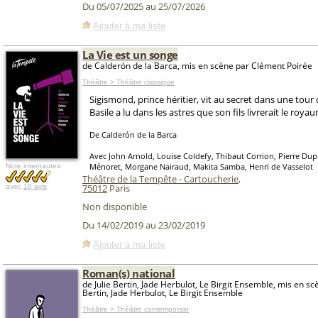
Du 05/07/2025 au 25/07/2026
Ajouter à ma liste
La Vie est un songe
de Calderón de la Barca, mis en scène par Clément Poirée
Théâtre > Théâtre classique
Sigismond, prince héritier, vit au secret dans une tour 
Basile a lu dans les astres que son fils livrerait le roya
De Calderón de la Barca
Avec John Arnold, Louise Coldefy, Thibaut Corrion, Pierre Dup
Ménoret, Morgane Nairaud, Makita Samba, Henri de Vasselot
Note internautes:
Théâtre de la Tempête - Cartoucherie
,
75012
Paris
avec
10 avis
Non disponible
Du 14/02/2019 au 23/02/2019
Ajouter à ma liste
Roman(s) national
de Julie Bertin, Jade Herbulot, Le Birgit Ensemble, mis en scè
Bertin, Jade Herbulot, Le Birgit Ensemble
Théâtre > Théâtre contemporain