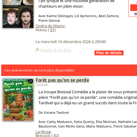
l'art lyrique et une nouvelle génération de
chanteurs en plein essor.
v
Avec Karine Deshayes, Lili Aymonino, Abel Zamora,
Pierre Gennaï
Opéra de Massy
,
Massy (
91
)
Le mercredi 16 décembre 2026 à 20h00
Ajouter à ma liste
Ces évènements ne sont plus disponibles
Forêt pas qu'on se perde
Comédie
La troupe Bressial Comédie a le plaisir de vous présent
pièce "Forêt pas qu'on se perde", une comédie original
Tardivel qui a déjà eu un grand succès dans toute la Fr
De Viviane Tardivel
Avec Cathy Madueno, Katia Quercy, Elsa Molinari, Nathalie La
Baudonnet, Ivan Mollo-Gene, Mario Madueno, Pierre Sabatier
La Muse
,
Bressols (
82
)