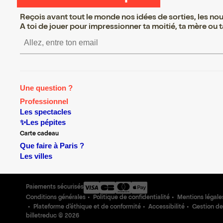
Reçois avant tout le monde nos idées de sorties, les nouv
A toi de jouer pour impressionner ta moitié, ta mère ou ta
S’inscrire S’inscrire S’ins
Une question ?
Professionnel
Les spectacles
✨Les pépites
Carte cadeau
Que faire à Paris ?
Les villes
Paiements sécurisés
Conditions générales
Politique de confidentialité
Mentions légale
Plateforme d'éthique et de conformité
Accessibilité
Gestion de
billetreduc ©
2026