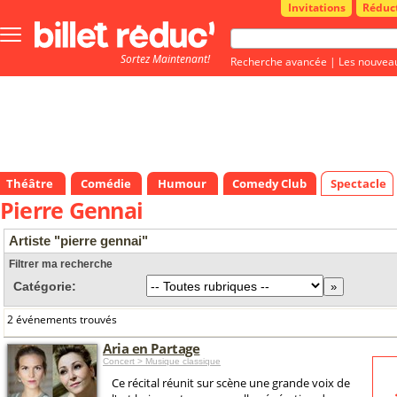
Invitations
Réduc
Bouton
menu
Sortez Maintenant!
principale
Recherche avancée
|
Les nouvea
Théâtre
Comédie
Humour
Comedy Club
Spectacle
Pierre Gennai
Artiste "pierre gennai"
Filtrer ma recherche
Catégorie:
2 événements trouvés
Aria en Partage
Concert > Musique classique
Ce récital réunit sur scène une grande voix de