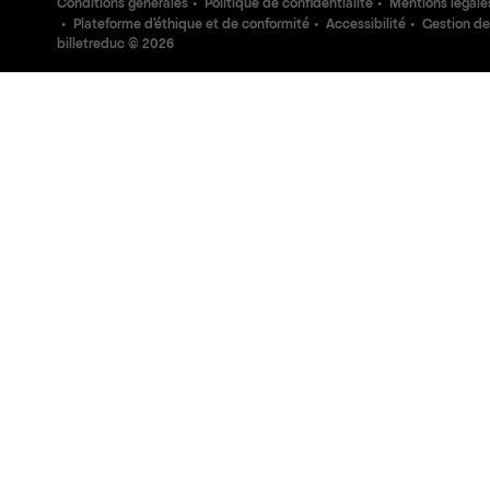
Conditions générales
Politique de confidentialité
Mentions légale
Plateforme d'éthique et de conformité
Accessibilité
Gestion de
billetreduc ©
2026