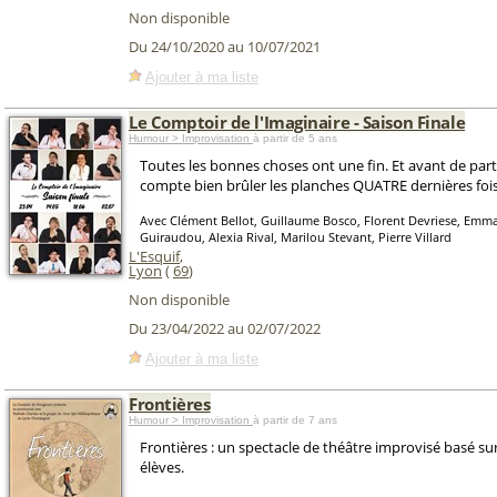
Non disponible
Du 24/10/2020 au 10/07/2021
Ajouter à ma liste
Le Comptoir de l'Imaginaire - Saison Finale
Humour > Improvisation
à partir de 5 ans
Toutes les bonnes choses ont une fin. Et avant de part
compte bien brûler les planches QUATRE dernières fois
Avec Clément Bellot, Guillaume Bosco, Florent Devriese, Emm
Guiraudou, Alexia Rival, Marilou Stevant, Pierre Villard
L'Esquif
,
Lyon
(
69
)
Non disponible
Du 23/04/2022 au 02/07/2022
Ajouter à ma liste
Frontières
Humour > Improvisation
à partir de 7 ans
Frontières : un spectacle de théâtre improvisé basé sur 
élèves.