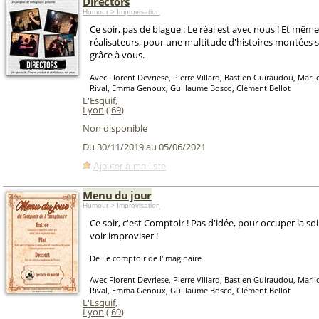
Directors
Humour > Improvisation
Ce soir, pas de blague : Le réal est avec nous ! Et même
réalisateurs, pour une multitude d'histoires montées 
grâce à vous.
Avec Florent Devriese, Pierre Villard, Bastien Guiraudou, Maril
Rival, Emma Genoux, Guillaume Bosco, Clément Bellot
L'Esquif
,
Lyon
(
69
)
Non disponible
Du 30/11/2019 au 05/06/2021
Ajouter à ma liste
Menu du jour
Humour > Improvisation
Ce soir, c'est Comptoir ! Pas d'idée, pour occuper la so
voir improviser !
De Le comptoir de l'Imaginaire
Avec Florent Devriese, Pierre Villard, Bastien Guiraudou, Maril
Rival, Emma Genoux, Guillaume Bosco, Clément Bellot
L'Esquif
,
Lyon
(
69
)