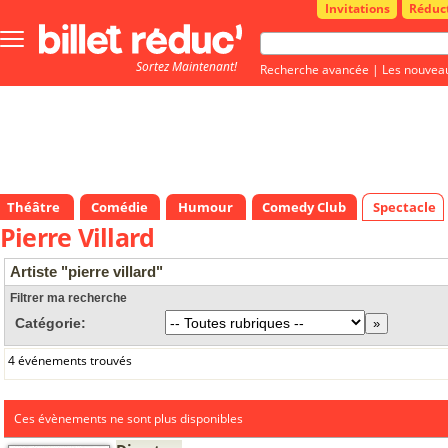
Invitations
Réduc
Bouton
menu
Sortez Maintenant!
principale
Recherche avancée
|
Les nouvea
Théâtre
Comédie
Humour
Comedy Club
Spectacle
Pierre Villard
Artiste "pierre villard"
Filtrer ma recherche
Catégorie:
4 événements trouvés
Ces évènements ne sont plus disponibles