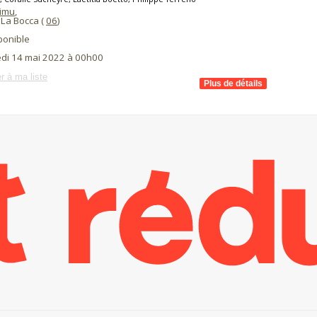
aimu
,
La Bocca (
06
)
ponible
di 14 mai 2022 à 00h00
r à ma liste