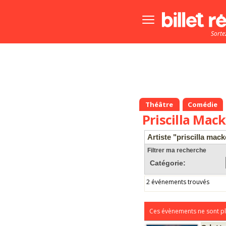
Bouton
menu
Sorte
principale
Théâtre
Comédie
Priscilla Mac
Artiste "priscilla mack
Filtrer ma recherche
Catégorie:
2 événements trouvés
Ces évènements ne sont pl