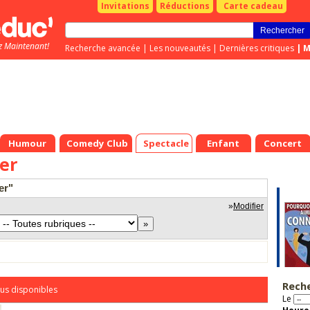
Invitations
Réductions
Carte cadeau
z Maintenant!
Recherche avancée
|
Les nouveautés
|
Dernières critiques
|
M
Humour
Comedy Club
Spectacle
Enfant
Concert
ker
er"
»
Modifier
Rech
us disponibles
Le