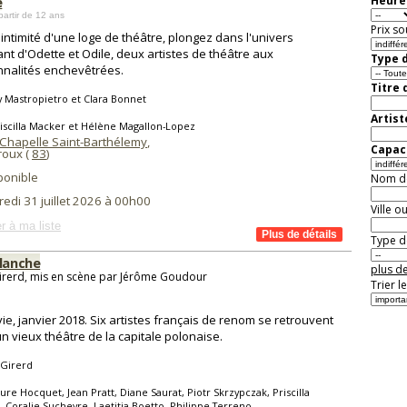
e
Heure 
partir de 12 ans
Prix so
'intimité d'une loge de théâtre, plongez dans l'univers
ant d'Odette et Odile, deux artistes de théâtre aux
Type d
nalités enchevêtrées.
Titre 
 Mastropietro et Clara Bonnet
Artist
iscilla Macker et Hélène Magallon-Lopez
 Chapelle Saint-Barthélemy
,
Capaci
oux (
83
)
ponible
Nom de 
edi 31 juillet 2026 à 00h00
Ville o
r à ma liste
Type de
Blanche
plus de
irerd, mis en scène par Jérôme Goudour
Trier l
ie, janvier 2018. Six artistes français de renom se retrouvent
n vieux théâtre de la capitale polonaise.
 Girerd
ure Hocquet, Jean Pratt, Diane Saurat, Piotr Skrzypczak, Priscilla
 Coralie Sucheyre, Laetitia Boetto, Philippe Terreno