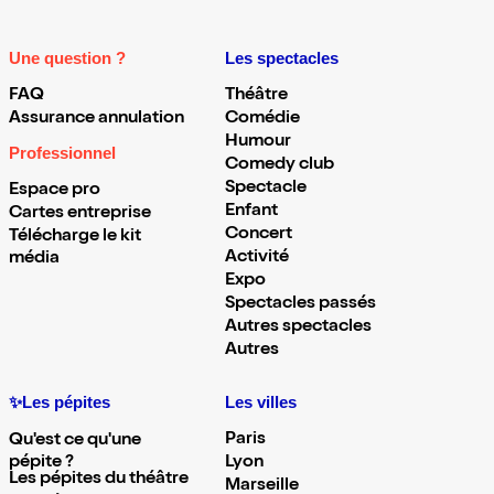
Une question ?
Les spectacles
FAQ
Théâtre
Assurance annulation
Comédie
Humour
Professionnel
Comedy club
Spectacle
Espace pro
Enfant
Cartes entreprise
Concert
Télécharge le kit
Activité
média
Expo
Spectacles passés
Autres spectacles
Autres
✨Les pépites
Les villes
Paris
Qu'est ce qu'une
pépite ?
Lyon
Les pépites du théâtre
Marseille