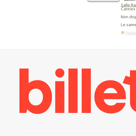
Salle R
Cannes 
Non dis
Le same
Ajoute