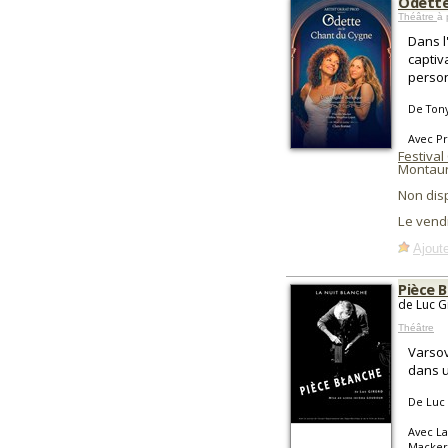
Odett
Théâtre
à 
Dans l
captiv
person
De Tony
Avec Pr
Festival
Montaur
Non dis
Le vendr
Ajoute
Pièce 
de Luc G
Théâtre
Varsov
dans u
De Luc
Avec La
Macker,