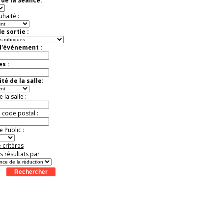
de la Séance:
Jusqu'à -50%
uhaité :
e sortie :
d'événement :
es :
té de la salle:
la salle :
u code postal :
 Public :
 critères
es résultats par :