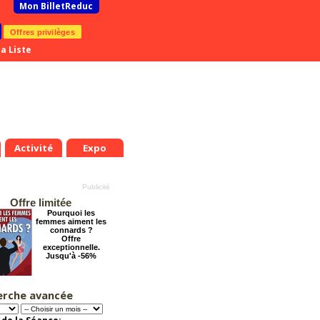
Mon BilletReduc
Offres privilèges
a Liste
Activité
Expo
Offre limitée
Pourquoi les
femmes aiment les
connards ?
Offre
exceptionnelle.
Jusqu'à -56%
erche avancée
Dernier coup de
ciseaux
Offre
exceptionnelle.