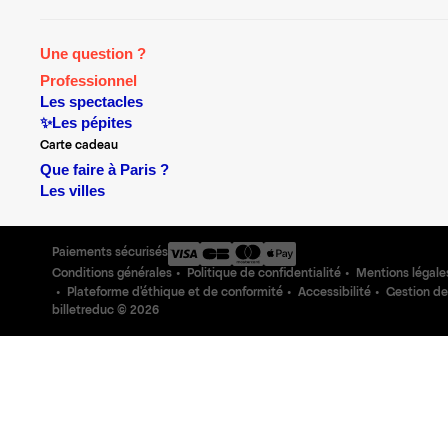
Une question ?
Professionnel
Les spectacles
✨Les pépites
Carte cadeau
Que faire à Paris ?
Les villes
Paiements sécurisés
Conditions générales
Politique de confidentialité
Mentions légale
Plateforme d'éthique et de conformité
Accessibilité
Gestion de
billetreduc ©
2026