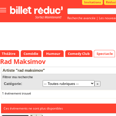
Invitations
Réduc
Bouton
menu
Sortez Maintenant!
principale
Recherche avancée
|
Les nouvea
Théâtre
Comédie
Humour
Comedy Club
Spectacle
Rad Maksimov
Artiste "rad maksimov"
Filtrer ma recherche
Catégorie:
1 événement trouvé
Ces évènements ne sont plus disponibles