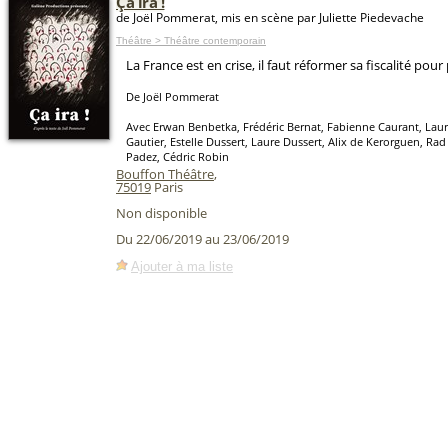
Ça ira !
de Joël Pommerat, mis en scène par Juliette Piedevache
Théâtre > Théâtre contemporain
La France est en crise, il faut réformer sa fiscalité pour 
De Joël Pommerat
Avec Erwan Benbetka, Frédéric Bernat, Fabienne Caurant, Laur
Gautier, Estelle Dussert, Laure Dussert, Alix de Kerorguen, R
Padez, Cédric Robin
Bouffon Théâtre
,
75019
Paris
Non disponible
Du 22/06/2019 au 23/06/2019
Ajouter à ma liste