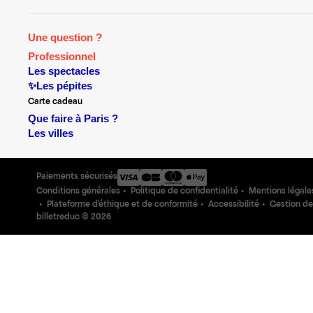
Une question ?
Professionnel
Les spectacles
✨Les pépites
Carte cadeau
Que faire à Paris ?
Les villes
Paiements sécurisés
Conditions générales
Politique de confidentialité
Mentions légale
Plateforme d'éthique et de conformité
Accessibilité
Gestion de
billetreduc ©
2026