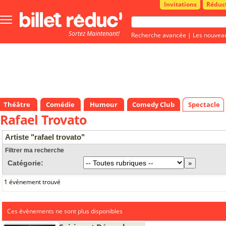
Invitations
Réduc
Bouton
menu
Sortez Maintenant!
principale
Recherche avancée
|
Les nouvea
Théâtre
Comédie
Humour
Comedy Club
Spectacle
Rafael Trovato
Artiste "rafael trovato"
Filtrer ma recherche
Catégorie:
1 événement trouvé
Ces évènements ne sont plus disponibles