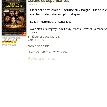
Cuisine et Dépendances
Comédie
Un dîner entre amis qui tourne au vinaigre. Quand la c
un champ de bataille diplomatique.
De Jean-Pierre Bacri et Agnès Jaoui
Avec Alexis Bercegeay, Jade Loury, Martin Renwick, Romane Sa
Trovato
Théâtre Espace Marais
,
Note internautes:
75004
Paris
avec
40 avis
Non disponible
Du 01/05/2026 au 22/05/2026
Ajouter à ma liste