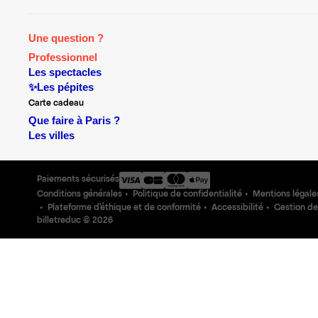
Une question ?
Professionnel
Les spectacles
✨Les pépites
Carte cadeau
Que faire à Paris ?
Les villes
Paiements sécurisés
Conditions générales
Politique de confidentialité
Mentions légale
Plateforme d'éthique et de conformité
Accessibilité
Gestion de
billetreduc ©
2026