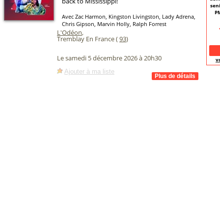
back to Mississippi!
seni
PM
Avec Zac Harmon, Kingston Livingston, Lady Adrena,
Chris Gipson, Marvin Holly, Ralph Forrest
L'Odéon
,
Tremblay En France (
93
)
Le samedi 5 décembre 2026 à 20h30
v
Ajouter à ma liste