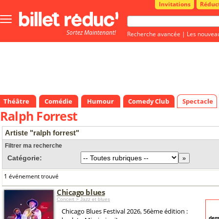
Invitations
Réduc
Bouton
menu
Sortez Maintenant!
principale
Recherche avancée
|
Les nouvea
Théâtre
Comédie
Humour
Comedy Club
Spectacle
Ralph Forrest
Artiste "ralph forrest"
Filtrer ma recherche
Catégorie:
1 événement trouvé
Chicago blues
Concert > Jazz et blues
Chicago Blues Festival 2026, 56ème édition :
dem