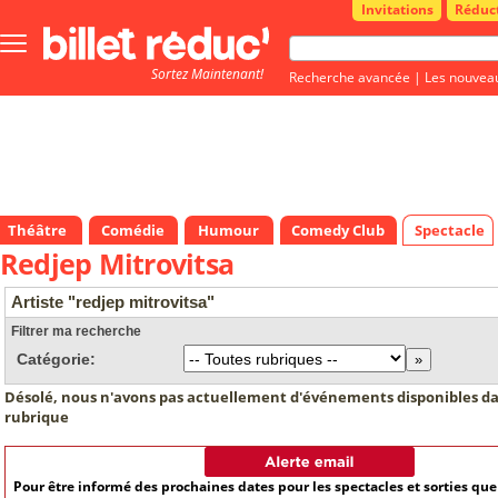
Invitations
Réduc
Bouton
menu
Sortez Maintenant!
principale
Recherche avancée
|
Les nouvea
Théâtre
Comédie
Humour
Comedy Club
Spectacle
Redjep Mitrovitsa
Artiste "redjep mitrovitsa"
Filtrer ma recherche
Catégorie:
Désolé, nous n'avons pas actuellement d'événements disponibles da
rubrique
Pour être informé des prochaines dates pour les spectacles et sorties qu