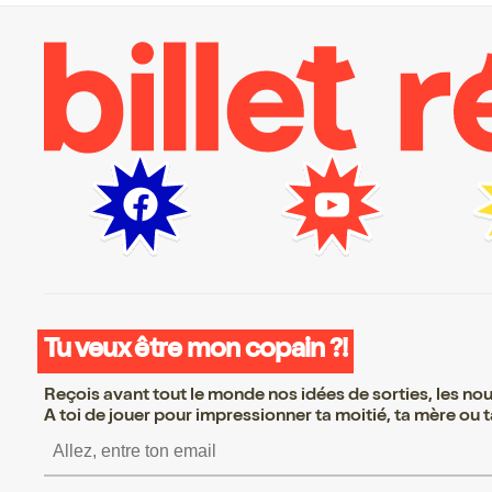
Tu veux être mon copain ?!
Reçois avant tout le monde nos idées de sorties, les nouv
A toi de jouer pour impressionner ta moitié, ta mère ou ta
S’inscrire S’inscrire S