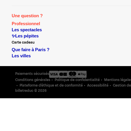
Une question ?
Professionnel
Les spectacles
✨Les pépites
Carte cadeau
Que faire à Paris ?
Les villes
Paiements sécurisés
Conditions générales
Politique de confidentialité
Mentions légale
Plateforme d'éthique et de conformité
Accessibilité
Gestion de
billetreduc ©
2026