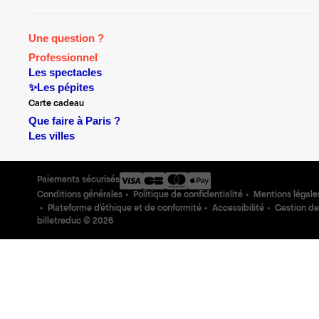
Une question ?
Professionnel
Les spectacles
✨Les pépites
Carte cadeau
Que faire à Paris ?
Les villes
Paiements sécurisés
Conditions générales
Politique de confidentialité
Mentions légale
Plateforme d'éthique et de conformité
Accessibilité
Gestion de
billetreduc ©
2026