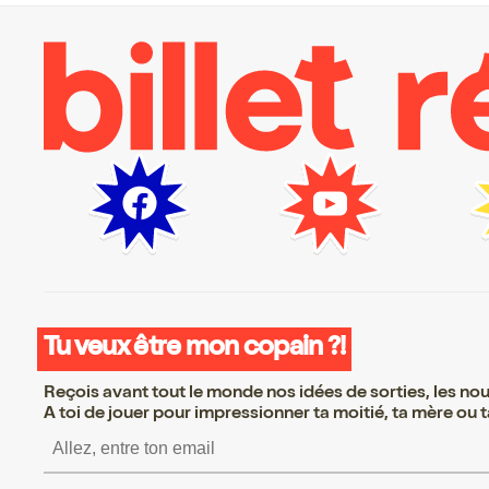
Tu veux être mon copain ?!
Reçois avant tout le monde nos idées de sorties, les nouv
A toi de jouer pour impressionner ta moitié, ta mère ou ta
S’inscrire S’inscrire S’