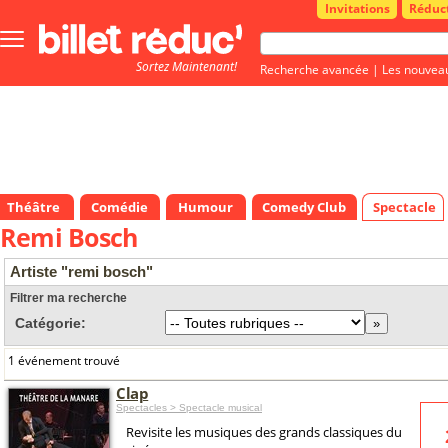
Invitations
Réduc
Bouton
menu
Sortez Maintenant!
principale
Recherche avancée
|
Les nouvea
Théâtre
Comédie
Humour
Comedy Club
Spectacle
Remi Bosch
Artiste "remi bosch"
Filtrer ma recherche
Catégorie:
1 événement trouvé
Clap
Spectacles > Spectacle musical
Revisite les musiques des grands classiques du