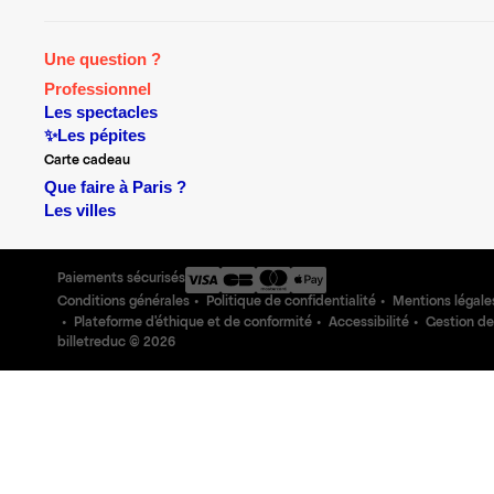
Une question ?
Professionnel
Les spectacles
✨Les pépites
Carte cadeau
Que faire à Paris ?
Les villes
Paiements sécurisés
Conditions générales
Politique de confidentialité
Mentions légale
Plateforme d'éthique et de conformité
Accessibilité
Gestion de
billetreduc ©
2026