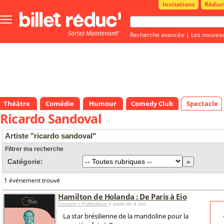
Invitations
Réduc
Bouton
menu
Sortez Maintenant!
principale
Recherche avancée
|
Les nouvea
Théâtre
Comédie
Humour
Comedy Club
Spectacle
Ricardo Sandoval
Artiste "ricardo sandoval"
Filtrer ma recherche
Catégorie:
1 événement trouvé
Hamilton de Holanda : De Paris à Eio
Concert > Folklorique
à partir de 4 ans
La star brésilienne de la mandoline pour la