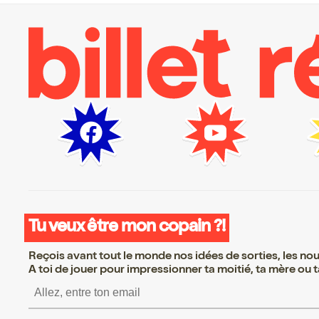
Tu veux être mon copain ?!
Reçois avant tout le monde nos idées de sorties, les nouv
A toi de jouer pour impressionner ta moitié, ta mère ou ta
S’inscrire S’inscrire S’