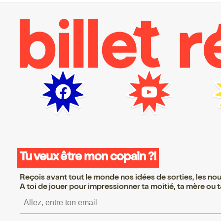
Tu veux être mon copain ?!
Reçois avant tout le monde nos idées de sorties, les nouv
A toi de jouer pour impressionner ta moitié, ta mère ou ta
S’inscrire S’inscrire S’