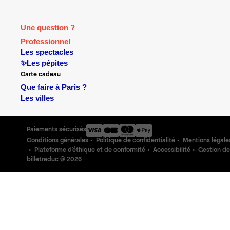
Une question ?
Professionnel
Les spectacles
✨Les pépites
Carte cadeau
Que faire à Paris ?
Les villes
Paiements sécurisés
Conditions générales
Politique de confidentialité
Mentions légale
Plateforme d'éthique et de conformité
Accessibilité
Gestion de
billetreduc ©
2026