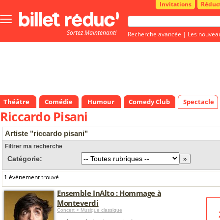
Invitations
Réduc
Bouton
menu
Sortez Maintenant!
principale
Recherche avancée
|
Les nouvea
Théâtre
Comédie
Humour
Comedy Club
Spectacle
Riccardo Pisani
Artiste "riccardo pisani"
Filtrer ma recherche
Catégorie:
1 événement trouvé
Ensemble InAlto : Hommage à
Monteverdi
Concert > Musique classique