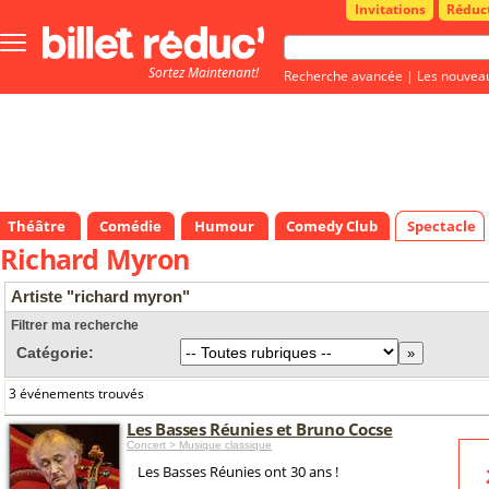
Invitations
Réduc
Bouton
menu
Sortez Maintenant!
principale
Recherche avancée
|
Les nouvea
Théâtre
Comédie
Humour
Comedy Club
Spectacle
Richard Myron
Artiste "richard myron"
Filtrer ma recherche
Catégorie:
3 événements trouvés
Les Basses Réunies et Bruno Cocse
Concert > Musique classique
Les Basses Réunies ont 30 ans !