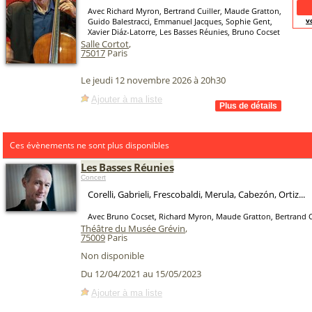
Avec Richard Myron, Bertrand Cuiller, Maude Gratton,
v
Guido Balestracci, Emmanuel Jacques, Sophie Gent,
Xavier Diáz-Latorre, Les Basses Réunies, Bruno Cocset
Salle Cortot
,
75017
Paris
Le jeudi 12 novembre 2026 à 20h30
Ajouter à ma liste
Ces évènements ne sont plus disponibles
Les Basses Réunies
Concert
Corelli, Gabrieli, Frescobaldi, Merula, Cabezón, Ortiz...
Avec Bruno Cocset, Richard Myron, Maude Gratton, Bertrand C
Théâtre du Musée Grévin
,
75009
Paris
Non disponible
Du 12/04/2021 au 15/05/2023
Ajouter à ma liste