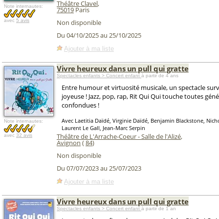
Théâtre Clavel
,
Note internautes:
75019
Paris
avec
5 avis
Non disponible
Du 04/10/2025 au 25/10/2025
Ajouter à ma liste
Vivre heureux dans un pull qui gratte
Spectacles enfants > Concert enfant
à partir de 4 ans
Entre humour et virtuosité musicale, un spectacle survi
joyeuse ! Jazz, pop, rap, Rit Qui Qui touche toutes gén
confondues !
Avec Laetitia Daïdé, Virginie Daïdé, Benjamin Blackstone, Nic
Note internautes:
Laurent Le Gall, Jean-Marc Serpin
Théâtre de L'Arrache-Coeur - Salle de l'Alizé
,
avec
32 avis
Avignon
(
84
)
Non disponible
Du 07/07/2023 au 25/07/2023
Ajouter à ma liste
Vivre heureux dans un pull qui gratte
Spectacles enfants > Concert enfant
à partir de 1 an