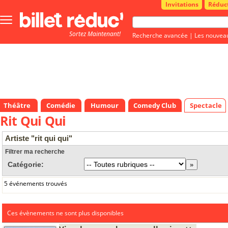
Invitations
Réduc
Bouton
menu
Sortez Maintenant!
principale
Recherche avancée
|
Les nouvea
Théâtre
Comédie
Humour
Comedy Club
Spectacle
Rit Qui Qui
Artiste "rit qui qui"
Filtrer ma recherche
Catégorie:
5 événements trouvés
Ces évènements ne sont plus disponibles