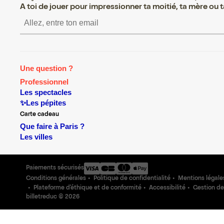
A toi de jouer pour impressionner ta moitié, ta mère ou ta
S’inscrire S’inscrire S’in
Une question ?
Professionnel
Les spectacles
✨Les pépites
Carte cadeau
Que faire à Paris ?
Les villes
Paiements sécurisés
Conditions générales
Politique de confidentialité
Mentions légale
Plateforme d'éthique et de conformité
Accessibilité
Gestion de
billetreduc ©
2026