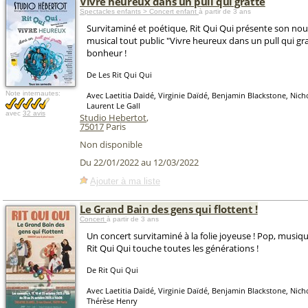
Vivre heureux dans un pull qui gratte
Spectacles enfants > Concert enfant
à partir de 3 ans
Survitaminé et poétique, Rit Qui Qui présente son no
musical tout public "Vivre heureux dans un pull qui gr
bonheur !
De Les Rit Qui Qui
Note internautes:
Avec Laetitia Daïdé, Virginie Daïdé, Benjamin Blackstone, Nic
Laurent Le Gall
avec
32 avis
Studio Hebertot
,
75017
Paris
Non disponible
Du 22/01/2022 au 12/03/2022
Ajouter à ma liste
Le Grand Bain des gens qui flottent !
Concert
à partir de 3 ans
Un concert survitaminé à la folie joyeuse ! Pop, musiqu
Rit Qui Qui touche toutes les générations !
De Rit Qui Qui
Avec Laetitia Daïdé, Virginie Daïdé, Benjamin Blackstone, Nic
Thérèse Henry