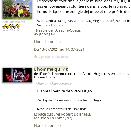
Le spectacle confirme le genre musical des Rit Qui Qui,
jazz en voyageant volontiers dans la pop, le rap avec u
humoristique, une énergie déjantée et une poésie des
Avec Laetitia Daïdé, Pascal Peroteau, Virginie Daïdé, Benjamin
Note internautes:
Nicholas Thomas
Théâtre de l'Arrache-Coeur
,
avec
32 avis
Avignon
(
84
)
Non disponible
Du 13/07/2021 au 14/07/2021
Ajouter à ma liste
L'homme qui rit
de d'après L'homme qui rit de Victor Hugo, mis en scène pa
Florian Goetz
Théâtre > Théâtre classique
D'après l'oeuvre de Victor Hugo
De d'après L'homme qui rit de Victor Hugo
Avec Les arpenteurs de l'invisible
Espace culturel Robert Doisneau
,
Meudon La Foret (
92
)
Non disponible