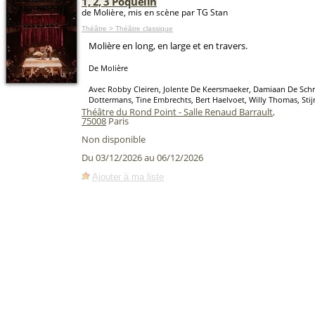
1, 2, 3 Poquelin
de Molière, mis en scène par TG Stan
Théâtre > Théâtre classique
Molière en long, en large et en travers.
De Molière
Avec Robby Cleiren, Jolente De Keersmaeker, Damiaan De Schrij
Dottermans, Tine Embrechts, Bert Haelvoet, Willy Thomas, Sti
Théâtre du Rond Point - Salle Renaud Barrault
,
75008
Paris
Non disponible
Du 03/12/2026 au 06/12/2026
Ajouter à ma liste