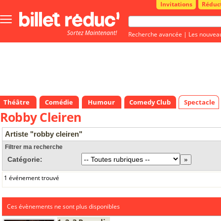
Invitations
Réduc
Bouton
menu
Sortez Maintenant!
principale
Recherche avancée
|
Les nouvea
Théâtre
Comédie
Humour
Comedy Club
Spectacle
Robby Cleiren
Artiste "robby cleiren"
Filtrer ma recherche
Catégorie:
1 événement trouvé
Ces évènements ne sont plus disponibles