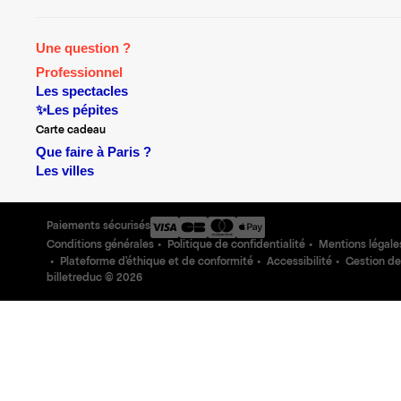
Une question ?
Professionnel
Les spectacles
✨Les pépites
Carte cadeau
Que faire à Paris ?
Les villes
Paiements sécurisés
Conditions générales
Politique de confidentialité
Mentions légale
Plateforme d'éthique et de conformité
Accessibilité
Gestion de
billetreduc ©
2026