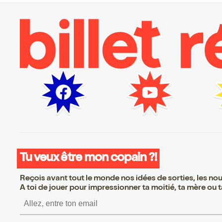
Tu veux être mon copain ?!
Reçois avant tout le monde nos idées de sorties, les nouv
A toi de jouer pour impressionner ta moitié, ta mère ou ta
S’inscrire S’inscrire S’