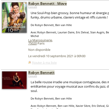
Robyn Bennett : Move
Concert
Une Soul-Pop bien groovy, bonne humeur et énergie po
funky, drums urbaine, claviers vintage et riffs cuivrés !
De Robyn Bennett, Ben van Hille
Avec Robyn Bennett, Laurian Daire, Eric Delval, Stan Augris, Be
Michel
La Maroquinerie
,
75020
Paris
Non disponible
Le vendredi 10 septembre 2021 à 00h00
Ajouter à ma liste
Robyn Bennett
Concert
La belle rousse irradie une musique contagieuse, des 
entêtantes pour voyage musical aux confins du jazz, d
soul.
De Robyn Bennett, Ben van Hille
Avec Robyn Bennett, Ben van Hille, Xavier Sibre, Eric Delval, 