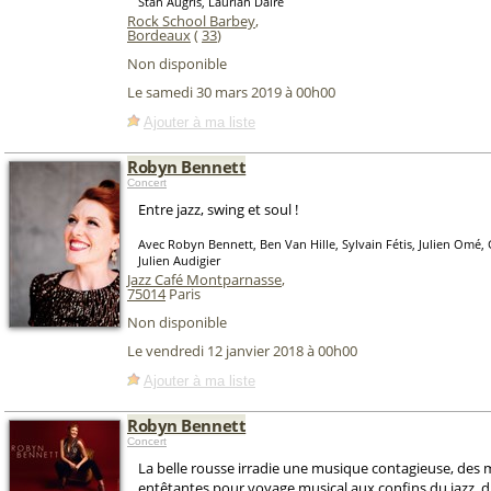
Stan Augris, Laurian Daire
Rock School Barbey
,
Bordeaux
(
33
)
Non disponible
Le samedi 30 mars 2019 à 00h00
Ajouter à ma liste
Robyn Bennett
Concert
Entre jazz, swing et soul !
Avec Robyn Bennett, Ben Van Hille, Sylvain Fétis, Julien Omé,
Julien Audigier
Jazz Café Montparnasse
,
75014
Paris
Non disponible
Le vendredi 12 janvier 2018 à 00h00
Ajouter à ma liste
Robyn Bennett
Concert
La belle rousse irradie une musique contagieuse, des 
entêtantes pour voyage musical aux confins du jazz, d