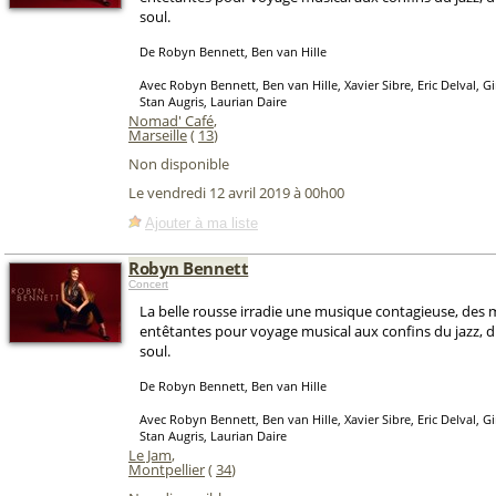
soul.
De Robyn Bennett, Ben van Hille
Avec Robyn Bennett, Ben van Hille, Xavier Sibre, Eric Delval, 
Stan Augris, Laurian Daire
Nomad' Café
,
Marseille
(
13
)
Non disponible
Le vendredi 12 avril 2019 à 00h00
Ajouter à ma liste
Robyn Bennett
Concert
La belle rousse irradie une musique contagieuse, des 
entêtantes pour voyage musical aux confins du jazz, d
soul.
De Robyn Bennett, Ben van Hille
Avec Robyn Bennett, Ben van Hille, Xavier Sibre, Eric Delval, 
Stan Augris, Laurian Daire
Le Jam
,
Montpellier
(
34
)