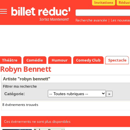
Invitations
Réduc
Bouton
menu
Sortez Maintenant!
principale
Recherche avancée
|
Les nouvea
Théâtre
Comédie
Humour
Comedy Club
Spectacle
Robyn Bennett
Artiste "robyn bennett"
Filtrer ma recherche
Catégorie:
8 événements trouvés
Ces évènements ne sont plus disponibles