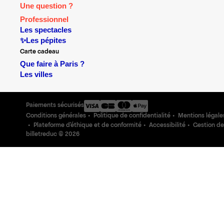
Une question ?
Professionnel
Les spectacles
✨Les pépites
Carte cadeau
Que faire à Paris ?
Les villes
Paiements sécurisés
Conditions générales
Politique de confidentialité
Mentions légale
Plateforme d'éthique et de conformité
Accessibilité
Gestion de
billetreduc ©
2026