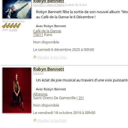
Robyn Bennett
Concert > Jazz et blues
à partir de 8 ans
Robyn Bennett fête la sortie de son nouvel album "Mo
au Café de la Danse le 6 Décembre !
Note internautes:
Avec Robyn Bennett
avec
1 avis
Café de la Danse
,
75011
Paris
Non disponible
Le samedi 6 décembre 2025 à 00h00
Ajouter à ma liste
Robyn Bennett
Concert
Un éclat de joie musical au travers d'une voix puissant
Avec Robyn Bennett
Altigone
,
Saint Orens De Gameville (
31
)
Non disponible
Le vendredi 18 octobre 2019 à 00h00
Ajouter à ma liste